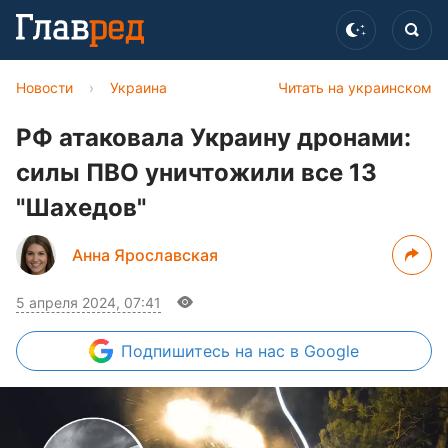
Новости
›
Украина
Читать на украинском
РФ атаковала Украину дронами:
силы ПВО уничтожили все 13
"Шахедов"
Анна Ярославская
5 апреля 2024, 07:41
Подпишитесь
на нас в Google