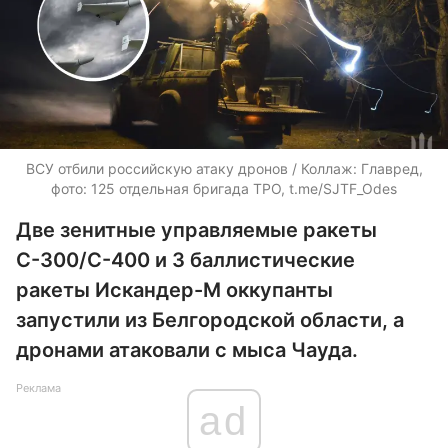
ВСУ отбили российскую атаку дронов / Коллаж: Главред,
фото: 125 отдельная бригада ТРО, t.me/SJTF_Odes
Две зенитные управляемые ракеты
С-300/С-400 и 3 баллистические
ракеты Искандер-М оккупанты
запустили из Белгородской области, а
дронами атаковали с мыса Чауда.
Реклама
ad