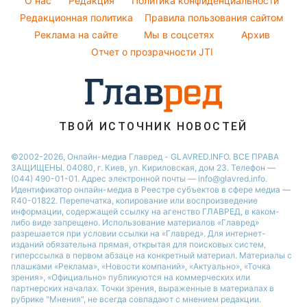
O нас
Редакция
Политика конфиденциальности
Новости Днепра
Народные приметы
Редакционная политика
Правила пользования сайтом
Новости Черкассы
Реклама на сайте
Мы в соцсетях
Архив
Все о шоу-бизнесе
Новости Тернополя
Отчет о прозрачности JTI
Новости Ровно
Новости Житомира
Новости Запорожья
ТВОЙ ИСТОЧНИК НОВОСТЕЙ
Новости Одессы
©2002-2026, Онлайн-медиа Главред - GLAVRED.INFO. ВСЕ ПРАВА
ЗАЩИЩЕНЫ. 04080, г. Киев, ул. Кириловская, дом 23. Телефон —
(044) 490-01-01. Адрес электронной почты — info@glavred.info.
Идентификатор онлайн-медиа в Реестре cубъектов в сфере медиа —
R40-01822.
Перепечатка, копирование или воспроизведение
информации, содержащей ссылку на агенство ГЛАВРЕД, в каком-
либо виде запрещено. Использование материалов «Главред»
разрешается при условии ссылки на «Главред». Для интернет-
изданий обязательна прямая, открытая для поисковых систем,
гиперссылка в первом абзаце на конкретный материал. Материалы с
плашками «Реклама», «Новости компаний», «Актуально», «Точка
зрения», «Официально» публикуются на коммерческих или
партнерских началах. Точки зрения, выраженные в материалах в
рубрике "Мнения", не всегда совпадают с мнением редакции.