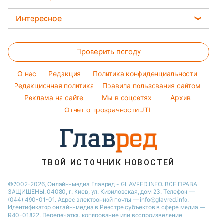
Погода на сегодня
Простые блюда
Новости Тернополя
Ольга Сумская
Женские стрижки
Погода на завтра
Интересное
Новости Житомира
Филипп Киркоров
Окрашивание волос
Пылевая буря
Новости Одессы
Головоломки
Елена Зеленская
Красивый маникюр
Проверить погоду
Тесты по картинке
Ани Лорак
Модные ошибки
Оптические иллюзии
Кейт Миддлтон
O нас
Редакция
Политика конфиденциальности
Новости моды
Народные приметы
Редакционная политика
Алла Пугачева
Правила пользования сайтом
Советы от Андре Тана
Реклама на сайте
Мы в соцсетях
Архив
Все о шоу-бизнесе
Максим Галкин
Отчет о прозрачности JTI
Настя Каменских
Виталий Козловский
Потап
ТВОЙ ИСТОЧНИК НОВОСТЕЙ
©2002-2026, Онлайн-медиа Главред - GLAVRED.INFO. ВСЕ ПРАВА
ЗАЩИЩЕНЫ. 04080, г. Киев, ул. Кириловская, дом 23. Телефон —
(044) 490-01-01. Адрес электронной почты — info@glavred.info.
Идентификатор онлайн-медиа в Реестре cубъектов в сфере медиа —
R40-01822.
Перепечатка, копирование или воспроизведение