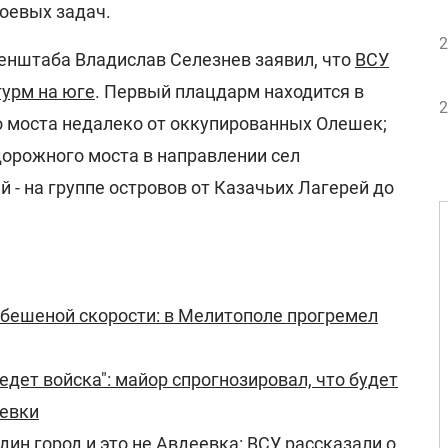
оевых задач.
2
енштаба Владислав Селезнев заявил, что
ВСУ
урм на юге
. Первый плацдарм находится в
2
о моста недалеко от оккупированных Олешек;
дорожного моста в направлении сел
й - на группе островов от Казачьих Лагерей до
а бешеной скорости: в Мелитополе прогремел
дет войска": майор спрогнозировал, что будет
еевки
дин город и это не Авдеевка: ВСУ рассказали о