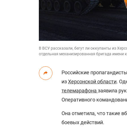
В ВСУ рассказали, бегут ли оккупанты из Хер
отдельная механизированная бригада имени 
Российские пропагандисты
из
Херсонской области
. Од
телемарафона
заявила ру
Оперативного командовани
Она отметила, что такие 
боевых действий.