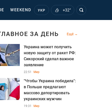
ОЕ
WEEKEND
+32°
УКР
ГЛАВНОЕ ЗА ДЕНЬ
Ещё
Украина может получить
новую защиту от ракет РФ:
Сикорский сделал важное
заявление
22:51
Мир
"Чтобы Украина победила":
в Польше предлагают
массово депортировать
украинских мужчин
19:31
Мир