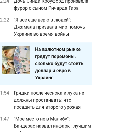
2:24
Дочь Синди Кроуфорд произвела
фурор с сыном Ричарда Гира
2:22
"Я все еще верю в людей":
Джамала призвала мир помочь
Украине во время войны
На валютном рынке
грядут перемены:
сколько будут стоить
доллар и евро в
Украине
1:54
Грядки после чеснока и лука не
должны простаивать: что
посадить для второго урожая
1:47
"Мое место не в Малибу":
Бандерас назвал инфаркт лучшим