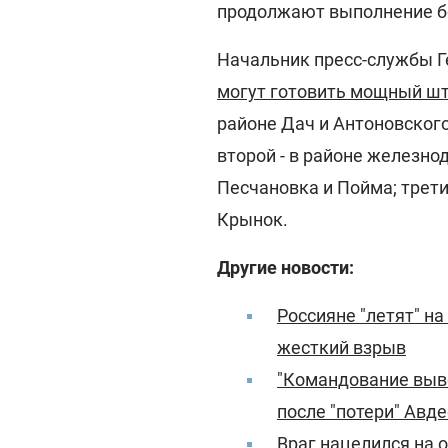
продолжают выполнение б
Начальник пресс-службы Г
могут готовить мощный шт
районе Дач и Антоновског
второй - в районе железно
Песчановка и Пойма; трети
Крынок.
Другие новости:
Россияне "летят" н
жесткий взрыв
"Командование выве
после "потери" Авд
Враг нацелился на о