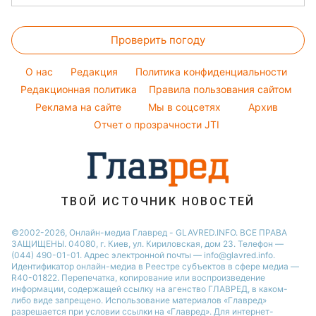
Простые блюда
Новости Тернополя
Тесты по картинке
Уборка
Настя Каменских
Прогноз погоды
Легкие десерты
Новости Житомира
Оптические иллюзии
Виталий Козловский
Проверить погоду
Магнитные бури
Напитки
Новости Одессы
Народные приметы
Потап
Погода на сегодня
Праздничное меню
Новости Харькова
O нас
Редакция
Политика конфиденциальности
Все о шоу-бизнесе
София Ротару
Погода на завтра
Редакционная политика
Правила пользования сайтом
Новости Полтавы
Реклама на сайте
Мы в соцсетях
Архив
Пылевая буря
Новости Сум
Отчет о прозрачности JTI
ТВОЙ ИСТОЧНИК НОВОСТЕЙ
©2002-2026, Онлайн-медиа Главред - GLAVRED.INFO. ВСЕ ПРАВА
ЗАЩИЩЕНЫ. 04080, г. Киев, ул. Кириловская, дом 23. Телефон —
(044) 490-01-01. Адрес электронной почты — info@glavred.info.
Идентификатор онлайн-медиа в Реестре cубъектов в сфере медиа —
R40-01822.
Перепечатка, копирование или воспроизведение
информации, содержащей ссылку на агенство ГЛАВРЕД, в каком-
либо виде запрещено. Использование материалов «Главред»
разрешается при условии ссылки на «Главред». Для интернет-