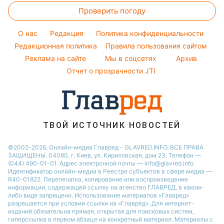
Новости Черкассы
Красивый маникюр
Проверить погоду
Комнатные растения
Все о шоу-бизнесе
Новости Житомира
Модные ошибки
Все о сале
Новости Ровно
O нас
Редакция
Политика конфиденциальности
Новости моды
Уборка
Редакционная политика
Правила пользования сайтом
Новости Одессы
Советы от Андре Тана
Реклама на сайте
Мы в соцсетях
Архив
Авто
Новости Запорожья
Отчет о прозрачности JTI
ТВОЙ ИСТОЧНИК НОВОСТЕЙ
©2002-2026, Онлайн-медиа Главред - GLAVRED.INFO. ВСЕ ПРАВА
ЗАЩИЩЕНЫ. 04080, г. Киев, ул. Кириловская, дом 23. Телефон —
(044) 490-01-01. Адрес электронной почты — info@glavred.info.
Идентификатор онлайн-медиа в Реестре cубъектов в сфере медиа —
R40-01822.
Перепечатка, копирование или воспроизведение
информации, содержащей ссылку на агенство ГЛАВРЕД, в каком-
либо виде запрещено. Использование материалов «Главред»
разрешается при условии ссылки на «Главред». Для интернет-
изданий обязательна прямая, открытая для поисковых систем,
гиперссылка в первом абзаце на конкретный материал. Материалы с