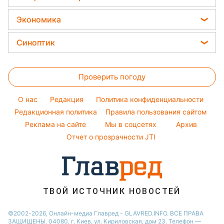
Виталий Козловский
Новости моды
Салаты
Головоломки
Новости Львова
Все о сале
Потап
Экономика
Простые блюда
Новости Харькова
Уборка
София Ротару
Цены на продукты
Легкие десерты
Синоптик
Новости Днепра
Авто
Ольга Сумская
Денежная помощь
Напитки
Новости Полтавы
Прогноз погоды
Стирка
Филипп Киркоров
Тарифы
Праздничное меню
Проверить погоду
Магнитные бури
Комнатные растения
Елена Зеленская
Курс валют
Погода на сегодня
Ани Лорак
O нас
Редакция
Политика конфиденциальности
Погода на завтра
Редакционная политика
Правила пользования сайтом
Кейт Миддлтон
Реклама на сайте
Мы в соцсетях
Архив
Пылевая буря
Алла Пугачева
Отчет о прозрачности JTI
ТВОЙ ИСТОЧНИК НОВОСТЕЙ
©2002-2026, Онлайн-медиа Главред - GLAVRED.INFO. ВСЕ ПРАВА
ЗАЩИЩЕНЫ. 04080, г. Киев, ул. Кириловская, дом 23. Телефон —