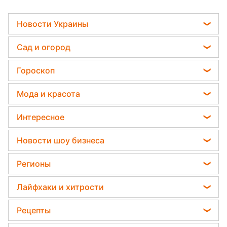
Новости
›
Украина
Читать на украинском
Последние атаки России - это
что-то новенькое: эксперт
объяснил тактику МиГ-31К
Яна Ставская
14 декабря 2023, 17:53
Подпишитесь
на нас в Google