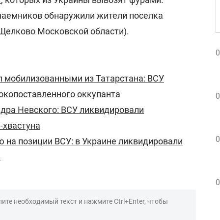
наемников обнаружили жители поселка
 Щелково Московской области).
0
л мобилизованными из Татарстана: ВСУ
окопоставленного оккупанта
0
ндра Невского: ВСУ ликвидировали
-хвастуна
0
 на позиции ВСУ: в Украине ликвидировали
а
0
ите необходимый текст и нажмите Ctrl+Enter, чтобы