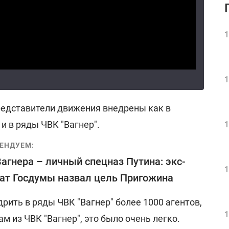
1
1
редставители движения внедрены как в
и в ряды ЧВК "Вагнер".
1
ЕНДУЕМ:
агнера – личный спецназ Путина: экс-
1
ат Госдумы назвал цель Пригожина
рить в ряды ЧВК "Вагнер" более 1000 агентов,
1
м из ЧВК "Вагнер", это было очень легко.