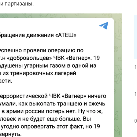
ли партизаны.
1
1
0