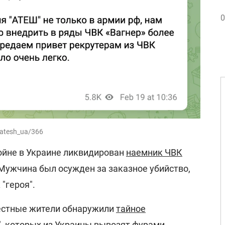
0
atesh_ua/366
войне в Украине ликвидирован
наемник ЧВК
 Мужчина был осужден за заказное убийство,
 "героя".
естные жители обнаружили
тайное
"
, которых из Украины вывозят фурами.