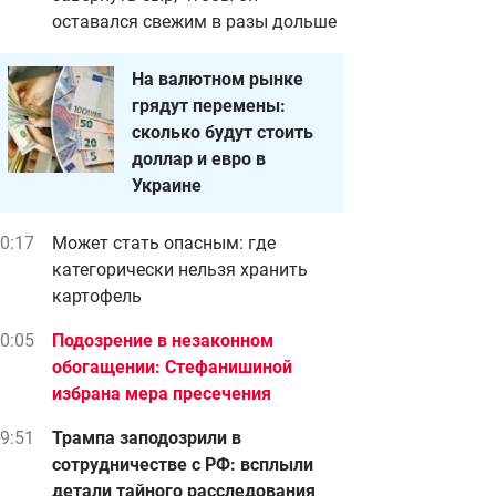
оставался свежим в разы дольше
На валютном рынке
грядут перемены:
сколько будут стоить
доллар и евро в
Украине
0:17
Может стать опасным: где
категорически нельзя хранить
картофель
0:05
Подозрение в незаконном
обогащении: Стефанишиной
избрана мера пресечения
9:51
Трампа заподозрили в
сотрудничестве с РФ: всплыли
детали тайного расследования