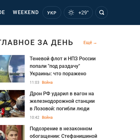
ОЕ
WEEKEND
+29°
УКР
ГЛАВНОЕ ЗА ДЕНЬ
Ещё
Теневой флот и НПЗ России
попали "под раздачу"
Украины: что поражено
11:03
Война
Дрон РФ ударил в вагон на
железнодорожной станции
в Лозовой: погибли люди
10:42
Война
Подозрение в незаконном
обогащении: Стефанишиной