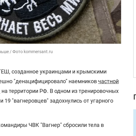
ньше / Фото kommersant.ru
ТЕШ, созданное украинцами и крымскими
спешно "денацифицировало" наемников
частной
"
на территории РФ. В одном из тренировочных
и 19 "вагнеровцев" задохнулись от угарного
командиры ЧВК "Вагнер" сбросили тела в