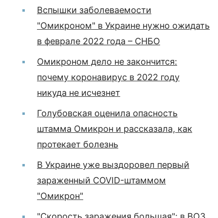
Вспышки заболеваемости
"Омикроном" в Украине нужно ожидать
в феврале 2022 года – СНБО
Омикроном дело не закончится:
почему коронавирус в 2022 году
никуда не исчезнет
Голубовская оценила опасность
штамма Омикрон и рассказала, как
протекает болезнь
В Украине уже выздоровел первый
зараженный COVID-штаммом
"Омикрон"
"Скорость заражения большая": в ВОЗ