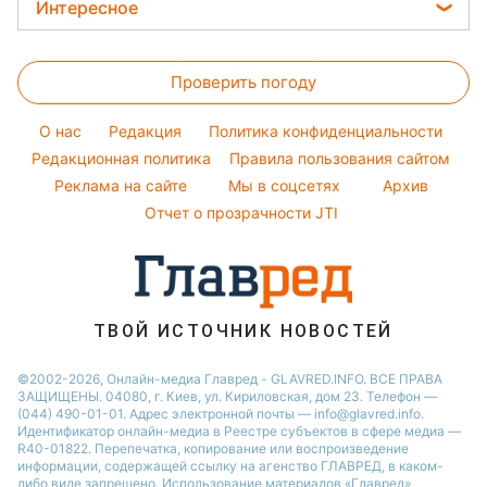
Новости Харькова
Цены на продукты
Интересное
Красивый маникюр
Настя Каменских
Новости Полтавы
Головоломки
Модные ошибки
Виталий Козловский
Новости Львова
Проверить погоду
Тесты по картинке
Новости моды
Потап
Новости Сум
Оптические иллюзии
Советы от Андре Тана
O нас
Редакция
Политика конфиденциальности
Новости Днепра
Народные приметы
Редакционная политика
Правила пользования сайтом
Новости Черкассы
Реклама на сайте
Мы в соцсетях
Архив
Все о шоу-бизнесе
Новости Тернополя
Отчет о прозрачности JTI
Новости Ровно
Новости Житомира
Новости Запорожья
ТВОЙ ИСТОЧНИК НОВОСТЕЙ
Новости Одессы
©2002-2026, Онлайн-медиа Главред - GLAVRED.INFO. ВСЕ ПРАВА
ЗАЩИЩЕНЫ. 04080, г. Киев, ул. Кириловская, дом 23. Телефон —
(044) 490-01-01. Адрес электронной почты — info@glavred.info.
Идентификатор онлайн-медиа в Реестре cубъектов в сфере медиа —
R40-01822.
Перепечатка, копирование или воспроизведение
информации, содержащей ссылку на агенство ГЛАВРЕД, в каком-
либо виде запрещено. Использование материалов «Главред»