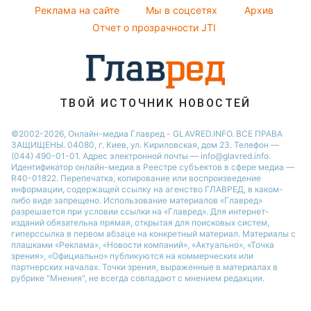
София Ротару
Реклама на сайте
Мы в соцсетях
Архив
Авто
Ольга Сумская
Отчет о прозрачности JTI
Филипп Киркоров
ТВОЙ ИСТОЧНИК НОВОСТЕЙ
©2002-2026, Онлайн-медиа Главред - GLAVRED.INFO. ВСЕ ПРАВА
ЗАЩИЩЕНЫ. 04080, г. Киев, ул. Кириловская, дом 23. Телефон —
(044) 490-01-01. Адрес электронной почты — info@glavred.info.
Идентификатор онлайн-медиа в Реестре cубъектов в сфере медиа —
R40-01822.
Перепечатка, копирование или воспроизведение
информации, содержащей ссылку на агенство ГЛАВРЕД, в каком-
либо виде запрещено. Использование материалов «Главред»
разрешается при условии ссылки на «Главред». Для интернет-
изданий обязательна прямая, открытая для поисковых систем,
гиперссылка в первом абзаце на конкретный материал. Материалы с
плашками «Реклама», «Новости компаний», «Актуально», «Точка
зрения», «Официально» публикуются на коммерческих или
партнерских началах. Точки зрения, выраженные в материалах в
рубрике "Мнения", не всегда совпадают с мнением редакции.