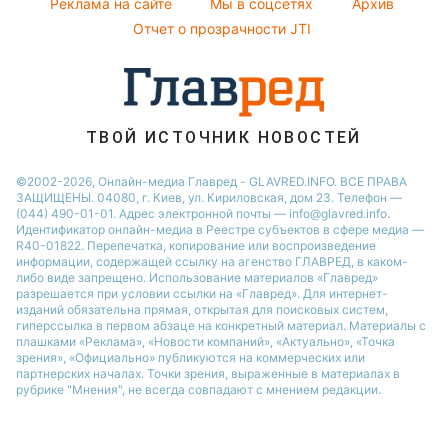
Реклама на сайте
Мы в соцсетях
Архив
Кейт Миддлтон
Отчет о прозрачности JTI
Алла Пугачева
Максим Галкин
Настя Каменских
ТВОЙ ИСТОЧНИК НОВОСТЕЙ
©2002-2026, Онлайн-медиа Главред - GLAVRED.INFO. ВСЕ ПРАВА
ЗАЩИЩЕНЫ. 04080, г. Киев, ул. Кириловская, дом 23. Телефон —
(044) 490-01-01. Адрес электронной почты — info@glavred.info.
Идентификатор онлайн-медиа в Реестре cубъектов в сфере медиа —
R40-01822.
Перепечатка, копирование или воспроизведение
информации, содержащей ссылку на агенство ГЛАВРЕД, в каком-
либо виде запрещено. Использование материалов «Главред»
разрешается при условии ссылки на «Главред». Для интернет-
изданий обязательна прямая, открытая для поисковых систем,
гиперссылка в первом абзаце на конкретный материал. Материалы с
плашками «Реклама», «Новости компаний», «Актуально», «Точка
зрения», «Официально» публикуются на коммерческих или
партнерских началах. Точки зрения, выраженные в материалах в
рубрике "Мнения", не всегда совпадают с мнением редакции.