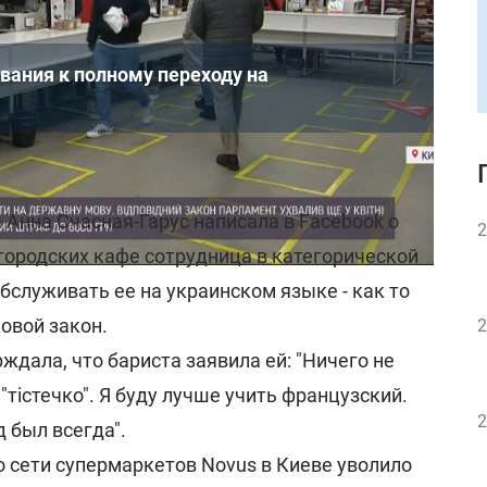
вания к полному переходу на
ообщалось:
Анна Счасная-Гарус написала в Facebook о
2
 городских кафе сотрудница в категорической
бслуживать ее на украинском языке - как то
овой закон.
2
ждала, что бариста заявила ей: "Ничего не
"тістечко". Я буду лучше учить французский.
2
 был всегда".
о сети супермаркетов Novus в Киеве уволило