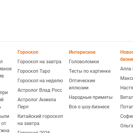
Гороскоп
Интересное
Ново
бизн
л
Гороскоп на завтра
Головоломки
ивное
Алла 
Гороскоп Таро
Тесты по картинке
ив
Макс
Гороскоп на неделю
Оптические
2
иллюзии
Наст
Астролог Влад Росс
при
Народные приметы
Витал
ий
Астролог Анжела
2
ь
Перл
Все о шоу-бизнесе
Пота
рыли
Китайский гороскоп
Софи
 от
на завтра
Ольг
ужна
Гороскоп 2026