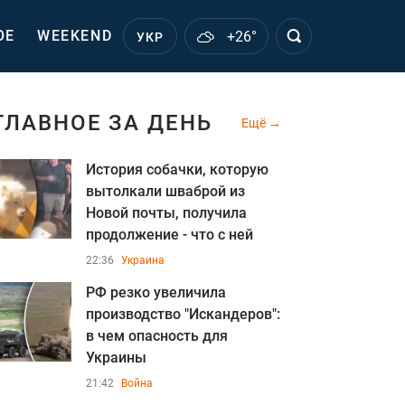
ОЕ
WEEKEND
+26°
УКР
ГЛАВНОЕ ЗА ДЕНЬ
Ещё
История собачки, которую
вытолкали шваброй из
Новой почты, получила
продолжение - что с ней
22:36
Украина
РФ резко увеличила
производство "Искандеров":
в чем опасность для
Украины
21:42
Война