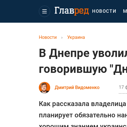
НОВОСТИ
М
Новости
›
Украина
В Днепре уволи
говорившую "Дн
17 
Дмитрий Видоменко
Как рассказала владелица 
планирует обязательно на
хорошим знанием украинс