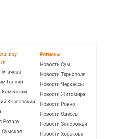
ad
сти шоу
Регионы
еса
Новости Сум
Пугачева
Новости Тернополя
им Галкин
Новости Черкассы
0:49
Зачем оставлять ложку в муке —
я Каменских
старинный кухонный трюк
Новости Житомира
ий Козловский
Новости Ровно
0:46
Как сказать "смеется тот, кто
п
смеется последним" на
Новости Одессы
украинском - правильный
я Ротару
Новости Запорожья
вариант
видео
а Сумская
Новости Харькова