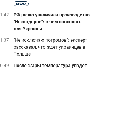
видео
1:42
РФ резко увеличила производство
"Искандеров": в чем опасность
для Украины
1:37
"Не исключаю погромов": эксперт
рассказал, что ждет украинцев в
Польше
0:49
После жары температура упадет
до +12 градусов: когда начнется
похолодание
Реклама