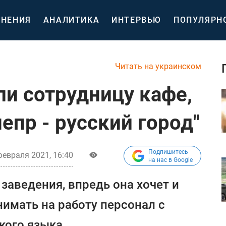
НЕНИЯ
АНАЛИТИКА
ИНТЕРВЬЮ
ПОПУЛЯРН
Читать на украинском
ли сотрудницу кафе,
епр - русский город"
Подпишитесь
февраля 2021, 16:40
на нас в Google
заведения, впредь она хочет и
нимать на работу персонал с
кого языка.