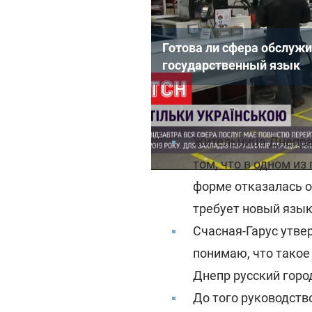
Готова ли сфера обслужи
государственный язык
Напомним, ранее с
Жительница Днепра 
том, что в одном из
форме отказалась о
требует новый язык
Счасная-Гарус утвер
понимаю, что такое 
Днепр русский город
До того руководств