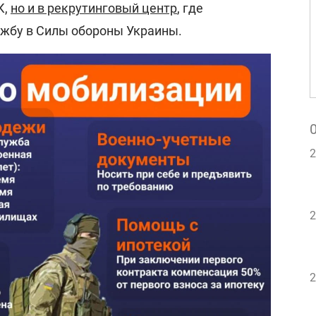
К,
но и в рекрутинговый центр
, где
ужбу в Силы обороны Украины.
2
2
2