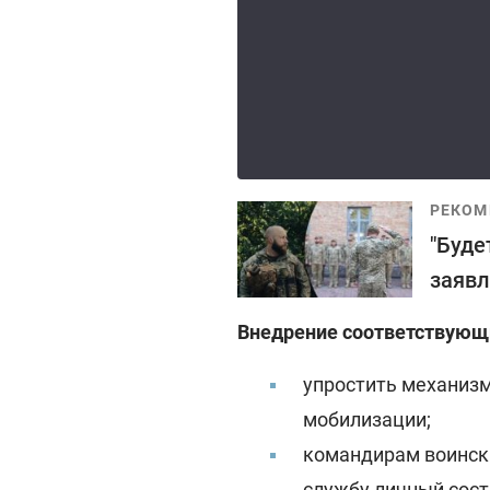
РЕКОМ
"Буде
заявл
Внедрение соответствующи
упростить механизм
мобилизации;
командирам воински
службу личный сост