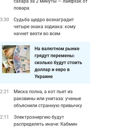
сахара за 2 минуты — лайфхак от
повара
3:30
Судьба щедро вознаградит
четыре знака зодиака: кому
начнет везти во всем
На валютном рынке
грядут перемены:
сколько будут стоить
доллар и евро в
Украине
2:21
Миска полна, а кот пьет из
раковины или унитаза: ученые
объяснили странную привычку
2:11
Электроэнергию будут
распределять иначе: Кабмин