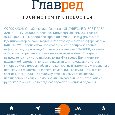
София Ротару
Ольга Сумская
ТВОЙ ИСТОЧНИК НОВОСТЕЙ
©2002-2026, Онлайн-медиа Главред - GLAVRED.INFO. ВСЕ ПРАВА
ЗАЩИЩЕНЫ. 04080, г. Киев, ул. Кириловская, дом 23. Телефон —
(044) 490-01-01. Адрес электронной почты — info@glavred.info.
Идентификатор онлайн-медиа в Реестре cубъектов в сфере медиа —
R40-01822.
Перепечатка, копирование или воспроизведение
информации, содержащей ссылку на агенство ГЛАВРЕД, в каком-
либо виде запрещено. Использование материалов «Главред»
разрешается при условии ссылки на «Главред». Для интернет-
изданий обязательна прямая, открытая для поисковых систем,
гиперссылка в первом абзаце на конкретный материал. Материалы с
плашками «Реклама», «Новости компаний», «Актуально», «Точка
зрения», «Официально» публикуются на коммерческих или
партнерских началах. Точки зрения, выраженные в материалах в
рубрике "Мнения", не всегда совпадают с мнением редакции.
ГЛАВНАЯ
TELEGRAM
ЯЗЫК
ВАЖНОЕ