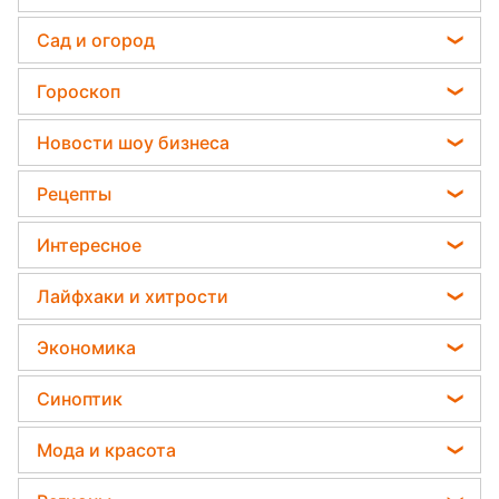
ЕС завалит ВСУ ОРУЖИЕМ?!
Оборона Украины...
Армия РФ угодила в
ЛОВУШКУ! ВСУ разбивают...
ЭКСТРЕННО! Трамп
ОШАРАШИЛ! Громкое
заявление...
Мощнейшая атака! Россия
потеряла сразу несколько...