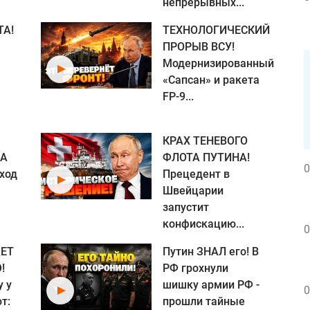
непрерывных...
ТА!
ТЕХНОЛОГИЧЕСКИЙ
ПРОРЫВ ВСУ!
Модернизированный
«Сапсан» и ракета
FP-9...
КРАХ ТЕНЕВОГО
ША
ФЛОТА ПУТИНА!
0
ход
Прецедент в
Швейцарии
запустит
конфискацию...
0
ЕТ
Путин ЗНАЛ его! В
!
РФ грохнули
у у
шишку армии РФ -
0
т:
прошли тайные