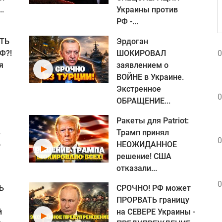
..
Украины против
РФ -...
ТЬ
Эрдоган
Ф?!
ШОКИРОВАЛ
0
я
заявлением о
ВОЙНЕ в Украине.
Экстренное
0
ОБРАЩЕНИЕ...
Ракеты для Patriot:
В
Трамп принял
0
о
НЕОЖИДАННОЕ
Я
решение! США
отказали...
0
Ь
СРОЧНО! РФ может
ПРОРВАТЬ границу
й
на СЕВЕРЕ Украины -