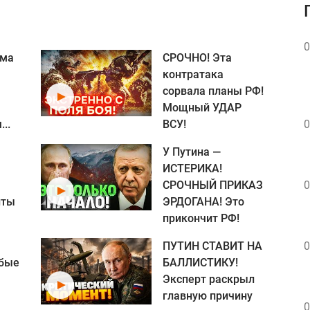
0
ома
СРОЧНО! Эта
контратака
сорвала планы РФ!
Мощный УДАР
..
ВСУ!
0
У Путина —
ИСТЕРИКА!
СРОЧНЫЙ ПРИКАЗ
0
нты
ЭРДОГАНА! Это
прикончит РФ!
ПУТИН СТАВИТ НА
0
нбые
БАЛЛИСТИКУ!
Эксперт раскрыл
главную причину
0