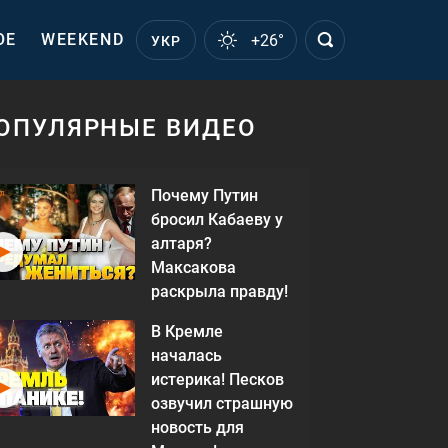
ОЕ
WEEKEND
+26°
УКР
ОПУЛЯРНЫЕ ВИДЕО
Почему Путин
бросил Кабаеву у
алтаря?
Максакова
раскрыла правду!
В Кремле
началась
истерика! Песков
озвучил страшную
новость для