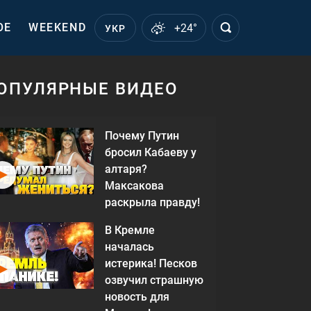
ОЕ
WEEKEND
+24°
УКР
ОПУЛЯРНЫЕ ВИДЕО
Почему Путин
бросил Кабаеву у
алтаря?
Максакова
раскрыла правду!
В Кремле
началась
истерика! Песков
озвучил страшную
новость для