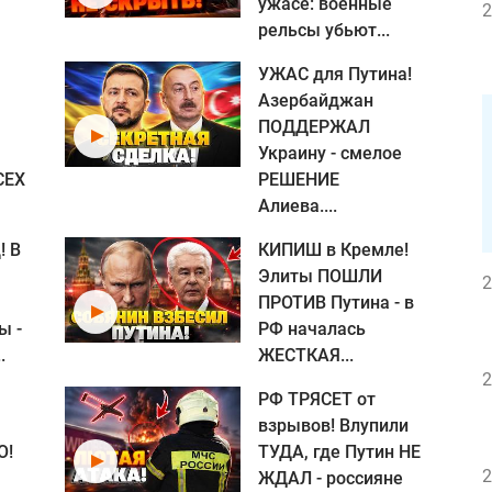
ужасе: военные
2
рельсы убьют...
УЖАС для Путина!
Азербайджан
ПОДДЕРЖАЛ
Украину - смелое
СЕХ
РЕШЕНИЕ
Алиева....
! В
КИПИШ в Кремле!
Элиты ПОШЛИ
2
ПРОТИВ Путина - в
ы -
РФ началась
.
ЖЕСТКАЯ...
2
РФ ТРЯСЕТ от
взрывов! Влупили
О!
ТУДА, где Путин НЕ
2
ЖДАЛ - россияне