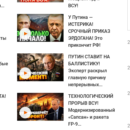
..
ВСУ!
У Путина —
ИСТЕРИКА!
СРОЧНЫЙ ПРИКАЗ
нты
ЭРДОГАНА! Это
2
прикончит РФ!
ПУТИН СТАВИТ НА
нбые
БАЛЛИСТИКУ!
2
Эксперт раскрыл
главную причину
непрерывных...
2
ТА!
ТЕХНОЛОГИЧЕСКИЙ
ПРОРЫВ ВСУ!
Модернизированный
«Сапсан» и ракета
FP-9...
2