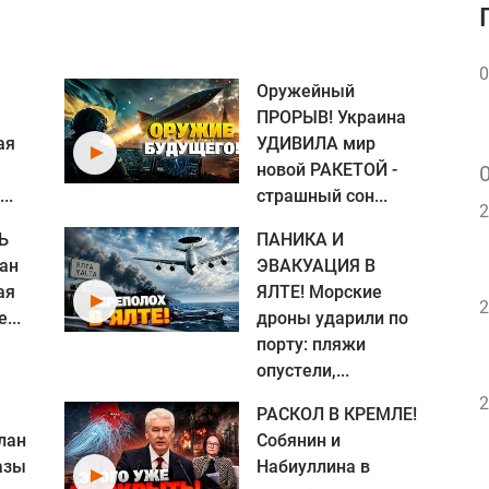
0
Оружейный
ПРОРЫВ! Украина
ая
УДИВИЛА мир
новой РАКЕТОЙ -
..
страшный сон...
2
Ь
ПАНИКА И
нан
ЭВАКУАЦИЯ В
ая
ЯЛТЕ! Морские
2
...
дроны ударили по
порту: пляжи
опустели,...
2
РАСКОЛ В КРЕМЛЕ!
лан
Собянин и
азы
Набиуллина в