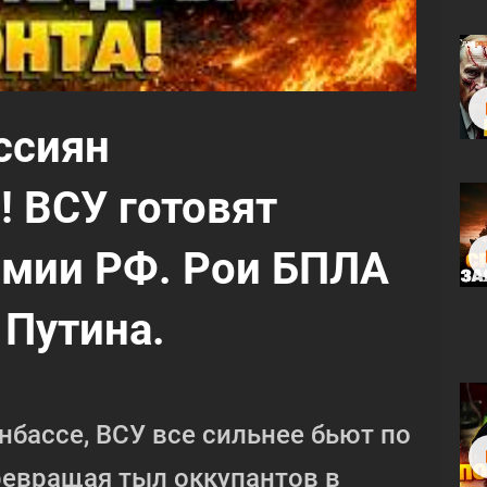
ссиян
 ВСУ готовят
мии РФ. Рои БПЛА
Путина.
нбассе, ВСУ все сильнее бьют по
ревращая тыл оккупантов в