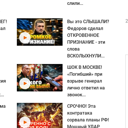
слили...
.
2
ЕГ!
Вы это СЛЫШАЛИ?
нал
Федоров сделал
ОТКРОВЕННОЕ
ПРИЗНАНИЕ - эти
слова
ВСКОЛЫХНУЛИ...
ШОК В МОСКВЕ!
«Погибший» при
сия
взрыве генерал
лично ответил на
..
звонок...
ома
СРОЧНО! Эта
контратака
сорвала планы РФ!
Мощный УДАР