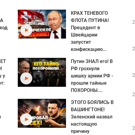
КРАХ ТЕНЕВОГО
ША
ФЛОТА ПУТИНА!
2
ход
Прецедент в
Швейцарии
запустит
2
конфискацию...
ЕТ
Путин ЗНАЛ его! В
!
РФ грохнули
2
у у
шишку армии РФ -
т:
прошли тайные
ПОХОРОНЫ....
2
ЭТОГО БОЯЛИСЬ В
ВАШИНГТОНЕ!
я
Зеленский назвал
настоящую
2
причину