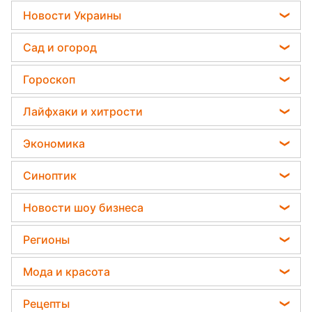
РАКЕТЫ УДАРИЛИ ПО
ЖИЛЫМ ДОМАМ! РФ
нанесла...
ОТ ВАС ЭТО СКРЫВАЛИ!
ФЁДОРОВ назвал истинные...
Путин получил новый удар!
Даже свои не хотят...
КРЕМЛЬ ПОВЫШАЕТ
СТАВКИ! Лавров отверг