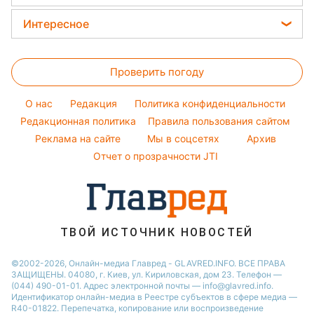
мирный...
Ирак обвинил Украину!
Срочное заявление из...
Важное заявление
Зеленского! Итоги
переговоров...
ЭКСТРЕННО! Пентагон
принял решение! США
ПОДНЯЛИ...
Даже свои отвернулись! В
Кремле начинается...