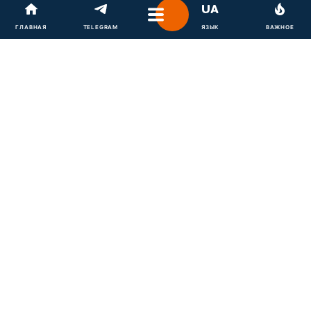
Эксперт...
ГЛАВНАЯ
TELEGRAM
ЯЗЫК
ВАЖНОЕ
ПУТИНА ПРИНУЖДАЮТ К
МИРУ! Буданов сделал...
ТАКОГО ОТ ЗАЛУЖНОГО НЕ
ОЖИДАЛ НИКТО! Посол...
ПУТИНА ЖДЕТ СЮРПРИЗ?
Беларусь создает
спецбригаду...
СЕКРЕТНЫЙ ОБЪЕКТ В ОГНЕ!
Дроны накрыли ракетчиков...