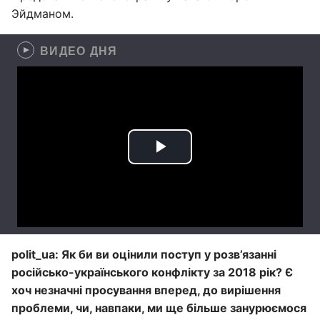
Эйдманом.
ВИДЕО ДНЯ
polit
_
ua
: Як би ви оцінили поступ у розв’язанні
російсько-українського конфлікту за 2018 рік? Є
хоч незначні просування вперед, до вирішення
проблеми, чи, навпаки, ми ще більше занурюємося