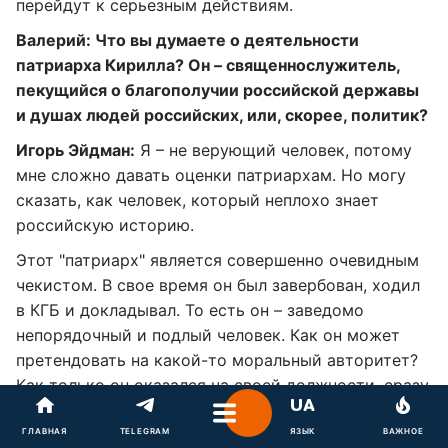
перейдут к серьезным действиям.
Валерий: Что вы думаете о деятельности
патриарха Кирилла? Он – священнослужитель,
пекущийся о благополучии российской державы
и душах людей российских, или, скорее, политик?
Игорь Эйдман:
Я – не верующий человек, потому
мне сложно давать оценки патриархам. Но могу
сказать, как человек, который неплохо знает
российскую историю.
Этот "патриарх" является совершенно очевидным
чекистом. В свое время он был завербован, ходил
в КГБ и докладывал. То есть он – заведомо
непорядочный и подлый человек. Как он может
претендовать на какой-то моральный авторитет?
Как только он оказался на своей должности, сразу
начал попадать в какие-то полукриминальные
скандалы, показал себя каким-то склочником и
ГЛАВНАЯ
TELEGRAM
ЯЗЫК
ВАЖНОЕ