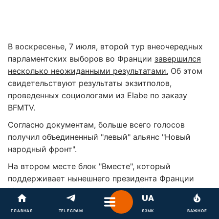
В воскресенье, 7 июля, второй тур внеочередных
парламентских выборов во Франции
завершился
несколько неожиданными результатами.
Об этом
свидетельствуют результаты экзитполов,
проведенных социологами из
Elabe
по заказу
BFMTV.
Согласно документам, больше всего голосов
получил объединенный "левый" альянс "Новый
народный фронт".
На втором месте блок "Вместе", который
поддерживает нынешнего президента Франции
Макрона. А вот ультраправым из "Национального
объединения" (которым пророчили победу после
ГЛАВНАЯ
TELEGRAM
ЯЗЫК
ВАЖНОЕ
успеха в первом туре) занимают лишь третье