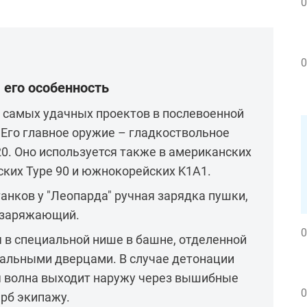
0
0
м его особенность
из самых удачных проектов в послевоенной
 Его главное оружие – гладкоствольное
20. Оно используется также в американских
ских Type 90 и южнокорейских K1A1.
танков у "Леопарда" ручная зарядка пушки,
ь заряжающий.
0
 в специальной нише в башне, отделенной
тальными дверцами. В случае детонации
 волна выходит наружу через вышибные
0
ерб экипажу.