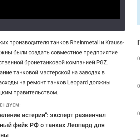
их производителя танков Rheinmetall и Krauss-
лжны были создать совместное предприятие
0
рственной бронетанковой компанией PGZ.
ание танковой мастерской на заводах в
расходы на ремонт танков Leopard должны
0
цким правительством.
ЕНДУЕМ:
0
вление истерии": эксперт развенчал
ный фейк РФ о танках Леопард для
ины