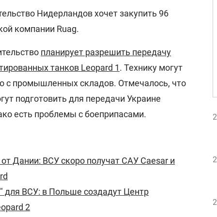
тельство Нидерландов хочет закупить 96
кой компании Ruag.
ительство
планирует разрешить передачу
тированных танков Leopard 1
. Технику могут
о с промышленных складов. Отмечалось, что
гут подготовить для передачи Украине
ако есть проблемы с боеприпасами.
2
2
т Дании: ВСУ скоро получат САУ Caesar и
rd
" для ВСУ: в Польше создадут Центр
2
opard 2