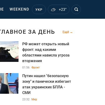
ОЕ
WEEKEND
+23°
УКР
ГЛАВНОЕ ЗА ДЕНЬ
Ещё
РФ может открыть новый
фронт: над какими
областями нависла угроза
вторжения
01:56
Фронт
Путин нашел "безопасную
зону" и панически избегает
атак украинских БПЛА -
СМИ
23:32
Мир