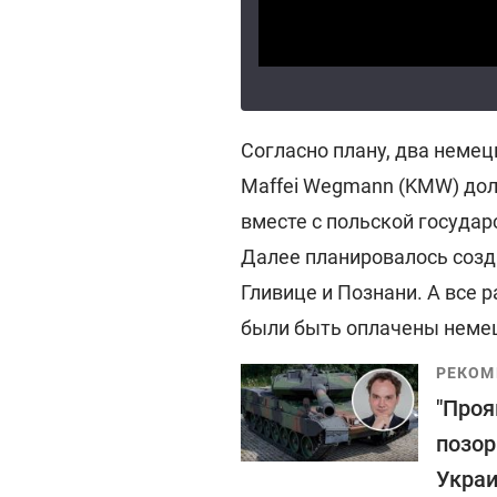
Согласно плану, два немецк
Maffei Wegmann (KMW) до
вместе с польской госуда
Далее планировалось созд
Гливице и Познани. А все 
были быть оплачены неме
РЕКОМ
"Проя
позор
Укра