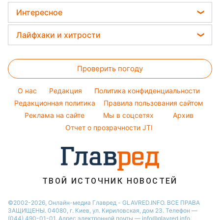
Магнитные бури
Женские стрижки
Алла Пугачева
Интересное
Новости Одессы
Погода на сегодня
Окрашивание волос
Максим Галкин
Новости Харькова
Головоломки
Погода на завтра
Лайфхаки и хитрости
Красивый маникюр
Настя Каменских
Новости Полтавы
Тесты по картинке
Пылевая буря
Стирка
Модные ошибки
Виталий Козловский
Новости Сум
Оптические иллюзии
Проверить погоду
Комнатные растения
Новости моды
Потап
Новости Черкассы
Народные приметы
Все о сале
Советы от Андре Тана
София Ротару
O нас
Редакция
Политика конфиденциальности
Все о шоу-бизнесе
Уборка
Редакционная политика
Правила пользования сайтом
Ольга Сумская
Реклама на сайте
Мы в соцсетях
Архив
Авто
Филипп Киркоров
Отчет о прозрачности JTI
ТВОЙ ИСТОЧНИК НОВОСТЕЙ
©2002-2026, Онлайн-медиа Главред - GLAVRED.INFO. ВСЕ ПРАВА
ЗАЩИЩЕНЫ. 04080, г. Киев, ул. Кириловская, дом 23. Телефон —
(044) 490-01-01. Адрес электронной почты — info@glavred.info.