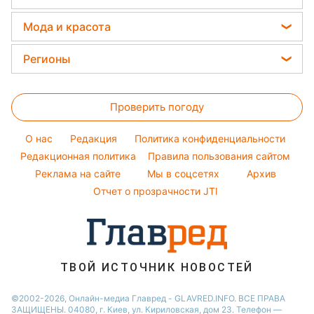
Погода на сегодня
Уборка
Елена Зеленская
Цены на продукты
Погода на завтра
Мода и красота
Авто
Ани Лорак
Денежная помощь
Пылевая буря
Женские стрижки
Стирка
Регионы
Кейт Миддлтон
Тарифы
Окрашивание волос
Комнатные растения
Алла Пугачева
Новости Харькова
Курс валют
Красивый маникюр
Максим Галкин
Проверить погоду
Новости Полтавы
Модные ошибки
Настя Каменских
Новости Сум
O нас
Редакция
Политика конфиденциальности
Новости моды
Виталий Козловский
Новости Черкассы
Редакционная политика
Правила пользования сайтом
Советы от Андре Тана
Реклама на сайте
Мы в соцсетях
Архив
Новости Львова
Отчет о прозрачности JTI
Новости Ровно
Новости Днепра
Новости Запорожья
Новости Тернополя
ТВОЙ ИСТОЧНИК НОВОСТЕЙ
Новости Житомира
©2002-2026, Онлайн-медиа Главред - GLAVRED.INFO. ВСЕ ПРАВА
ЗАЩИЩЕНЫ. 04080, г. Киев, ул. Кириловская, дом 23. Телефон —
Новости Одессы