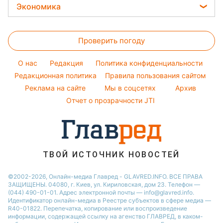
Новости Запорожья
Стирка
Потап
Экономика
Красивый маникюр
Новости Львова
Комнатные растения
София Ротару
Цены на продукты
Модные ошибки
Новости Днепра
Все о сале
Ольга Сумская
Проверить погоду
Денежная помощь
Новости моды
Новости Харькова
Уборка
Филипп Киркоров
Тарифы
Советы от Андре Тана
O нас
Редакция
Политика конфиденциальности
Авто
Елена Зеленская
Курс валют
Редакционная политика
Правила пользования сайтом
Ани Лорак
Реклама на сайте
Мы в соцсетях
Архив
Кейт Миддлтон
Отчет о прозрачности JTI
Алла Пугачева
ТВОЙ ИСТОЧНИК НОВОСТЕЙ
©2002-2026, Онлайн-медиа Главред - GLAVRED.INFO. ВСЕ ПРАВА
ЗАЩИЩЕНЫ. 04080, г. Киев, ул. Кириловская, дом 23. Телефон —
(044) 490-01-01. Адрес электронной почты — info@glavred.info.
Идентификатор онлайн-медиа в Реестре cубъектов в сфере медиа —
R40-01822.
Перепечатка, копирование или воспроизведение
информации, содержащей ссылку на агенство ГЛАВРЕД, в каком-