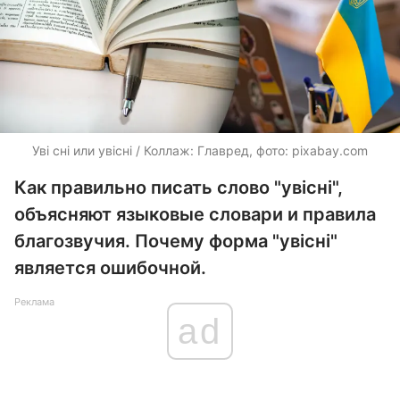
Уві сні или увісні / Коллаж: Главред, фото: pixabay.com
Как правильно писать слово "увісні",
объясняют языковые словари и правила
благозвучия. Почему форма "увісні"
является ошибочной.
Реклама
ad