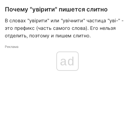
Почему "увірити" пишется слитно
В словах "увірити" или "увічнити" частица "уві-" -
это префикс (часть самого слова). Его нельзя
отделить, поэтому и пишем слитно.
Реклама
ad