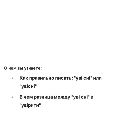
О чем вы узнаете:
Как правильно писать: "уві сні" или
"увісні"
В чем разница между "уві сні" и
"увірити"