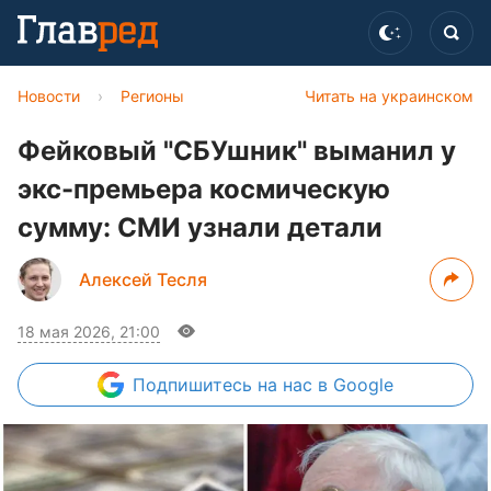
Новости
›
Регионы
Читать на украинском
Фейковый "СБУшник" выманил у
экс-премьера космическую
сумму: СМИ узнали детали
Алексей Тесля
18 мая 2026, 21:00
Подпишитесь
на нас в Google