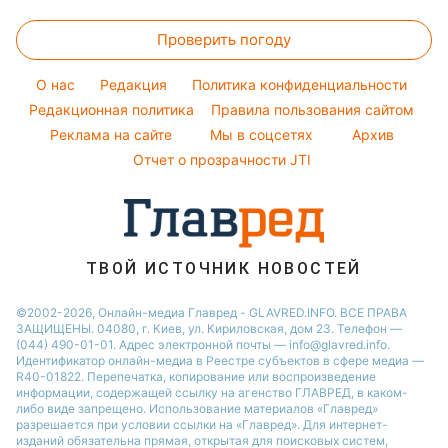
Пылевая буря
Головоломки
Новости Днепра
Алла Пугачева
Красивый маникюр
Проверить погоду
Тесты по картинке
Новости Сум
Максим Галкин
Модные ошибки
Оптические иллюзии
Новости Тернополя
Настя Каменских
O нас
Редакция
Политика конфиденциальности
Новости моды
Народные приметы
Редакционная политика
Новости Черкассы
Правила пользования сайтом
Виталий Козловский
Советы от Андре Тана
Реклама на сайте
Мы в соцсетях
Архив
Все о шоу-бизнесе
Новости Житомира
Потап
Отчет о прозрачности JTI
Новости Ровно
Новости Одессы
Новости Запорожья
ТВОЙ ИСТОЧНИК НОВОСТЕЙ
©2002-2026, Онлайн-медиа Главред - GLAVRED.INFO. ВСЕ ПРАВА
ЗАЩИЩЕНЫ. 04080, г. Киев, ул. Кириловская, дом 23. Телефон —
(044) 490-01-01. Адрес электронной почты — info@glavred.info.
Идентификатор онлайн-медиа в Реестре cубъектов в сфере медиа —
R40-01822.
Перепечатка, копирование или воспроизведение
информации, содержащей ссылку на агенство ГЛАВРЕД, в каком-
либо виде запрещено. Использование материалов «Главред»
разрешается при условии ссылки на «Главред». Для интернет-
изданий обязательна прямая, открытая для поисковых систем,