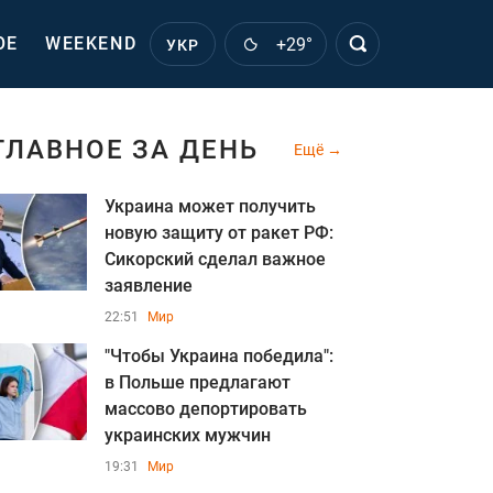
ОЕ
WEEKEND
+29°
УКР
ГЛАВНОЕ ЗА ДЕНЬ
Ещё
Украина может получить
новую защиту от ракет РФ:
Сикорский сделал важное
заявление
22:51
Мир
"Чтобы Украина победила":
в Польше предлагают
массово депортировать
украинских мужчин
19:31
Мир