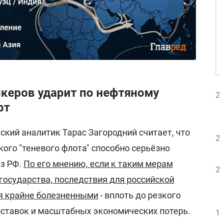
нкеров ударит по нефтяному
2
рт
кий аналитик Тарас Загородний считает, что
2
ого "теневого флота" способно серьёзно
из РФ.
По его мнению, если к таким мерам
2
государства, последствия для российской
я крайне болезненными
- вплоть до резкого
ставок и масштабных экономических потерь.
1