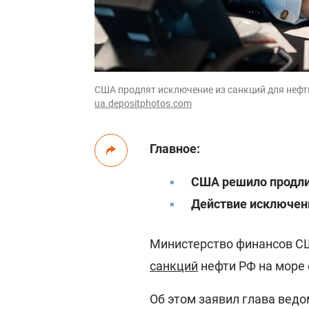
США продлят исключение из санкций для нефти Р
ua.depositphotos.com
Главное:
США решило продли
Действие исключен
Министерство финансов С
санкций
нефти РФ на море 
Об этом заявил глава ведо