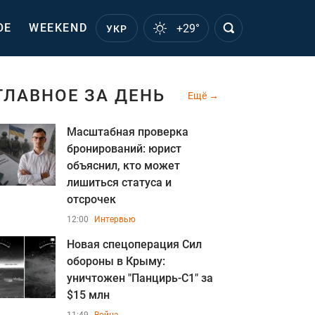
ОЕ
WEEKEND
+29°
УКР
ГЛАВНОЕ ЗА ДЕНЬ
Ещё
Масштабная проверка
бронирований: юрист
объяснил, кто может
лишиться статуса и
отсрочек
12:00
Интервью
Новая спецоперация Сил
обороны в Крыму:
уничтожен "Панцирь-С1" за
$15 млн