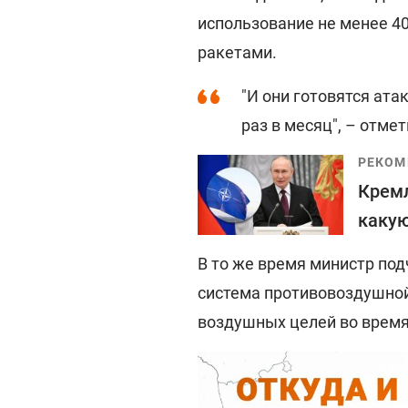
использование не менее 40
ракетами.
"И они готовятся ата
раз в месяц", – отмет
РЕКОМ
Кремл
какую
В то же время министр под
система противовоздушной
воздушных целей во время