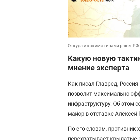
Откуда и какими типами ракет РФ 
Какую новую тактик
мнение эксперта
Как писал
Главред
, Россия
позволит максимально эф
инфраструктуру. Об этом
с
майор в отставке Алексей 
По его словам, противник 
перехватывает крылатые р