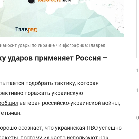
наносит удары по Украине / Инфографика: Главред
у ударов применяет Россия –
1
 пытается подобрать тактику, которая
1
фективно поражать украинскую
ообщил
ветеран российско-украинской войны,
Гетьман.
0
хорошо осознает, что украинская ПВО успешно
акеты, поэтому их часто используют как