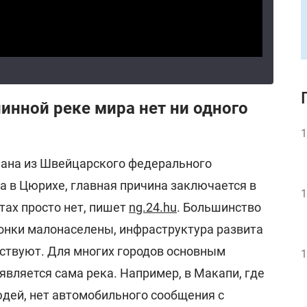
инной реке мира нет ни одного
1
мана из Швейцарского федерального
а в Цюрихе, главная причина заключается в
1
стах просто нет, пишет
ng.24.hu
. Большинство
онки малонаселены, инфраструктура развита
утствуют. Для многих городов основным
1
вляется сама река. Например, в Макапи, где
дей, нет автомобильного сообщения с