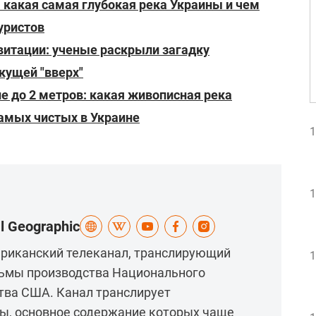
 какая самая глубокая река Украины и чем
уристов
витации: ученые раскрыли загадку
екущей "вверх"
не до 2 метров: какая живописная река
самых чистых в Украине
1
1
l Geographic
американский телеканал, транслирующий
1
ьмы производства Национального
тва США. Канал транслирует
, основное содержание которых чаще