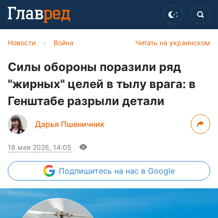
Новости
›
Война
Читать на украинском
Силы обороны поразили ряд
"жирных" целей в тылу врага: в
Генштабе разрыли детали
Дарья Пшеничник
18 мая 2026, 14:05
Подпишитесь
на нас в Google