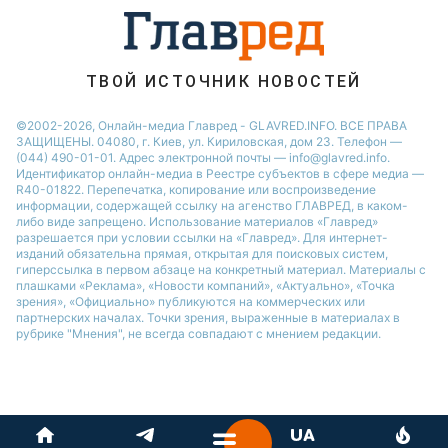
Алла Пугачева
ТВОЙ ИСТОЧНИК НОВОСТЕЙ
©2002-2026, Онлайн-медиа Главред - GLAVRED.INFO. ВСЕ ПРАВА
ЗАЩИЩЕНЫ. 04080, г. Киев, ул. Кириловская, дом 23. Телефон —
(044) 490-01-01. Адрес электронной почты — info@glavred.info.
Идентификатор онлайн-медиа в Реестре cубъектов в сфере медиа —
R40-01822.
Перепечатка, копирование или воспроизведение
информации, содержащей ссылку на агенство ГЛАВРЕД, в каком-
либо виде запрещено. Использование материалов «Главред»
разрешается при условии ссылки на «Главред». Для интернет-
изданий обязательна прямая, открытая для поисковых систем,
гиперссылка в первом абзаце на конкретный материал. Материалы с
плашками «Реклама», «Новости компаний», «Актуально», «Точка
зрения», «Официально» публикуются на коммерческих или
партнерских началах. Точки зрения, выраженные в материалах в
рубрике "Мнения", не всегда совпадают с мнением редакции.