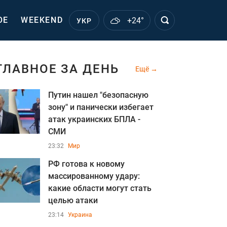
ОЕ
WEEKEND
+24°
УКР
ГЛАВНОЕ ЗА ДЕНЬ
Ещё
Путин нашел "безопасную
зону" и панически избегает
атак украинских БПЛА -
СМИ
23:32
Мир
РФ готова к новому
массированному удару:
какие области могут стать
целью атаки
23:14
Украина