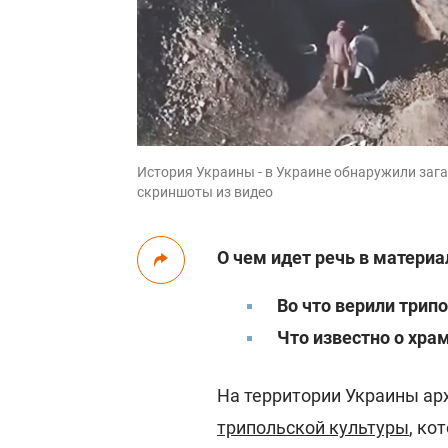
История Украины - в Украине обнаружили зага
скриншоты из видео
О чем идет речь в материа
Во что верили трип
Что известно о хра
На территории Украины ар
трипольской культуры
, ко