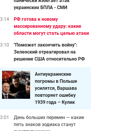
панически избегает атак
украинских БПЛА - СМИ
3:14
РФ готова к новому
массированному удару: какие
области могут стать целью атаки
3:10
"Поможет закончить войну":
Зеленский отреагировал на
решение США относительно РФ
Антиукраинские
погромы в Польше
усилятся, Варшава
повторяет ошибку
1939 года – Кулик
3:01
День больших перемен — какие
пять знаков зодиака станут