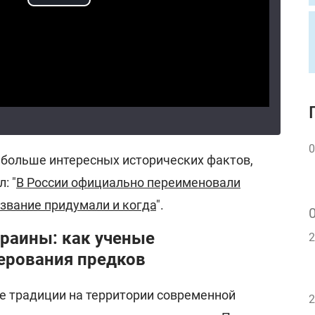
0
 больше интересных исторических фактов,
: "
В России официально переименовали
азвание придумали и когда
".
краины: как ученые
2
ерования предков
ые традиции на территории современной
2