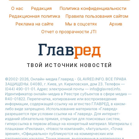
Погода на завтра
Максим Галкин
Красивый маникюр
O нас
Редакция
Политика конфиденциальности
Пылевая буря
Настя Каменских
Модные ошибки
Редакционная политика
Правила пользования сайтом
Реклама на сайте
Мы в соцсетях
Архив
Новости моды
Отчет о прозрачности JTI
Советы от Андре Тана
ТВОЙ ИСТОЧНИК НОВОСТЕЙ
©2002-2026, Онлайн-медиа Главред - GLAVRED.INFO. ВСЕ ПРАВА
ЗАЩИЩЕНЫ. 04080, г. Киев, ул. Кириловская, дом 23. Телефон —
(044) 490-01-01. Адрес электронной почты — info@glavred.info.
Идентификатор онлайн-медиа в Реестре cубъектов в сфере медиа —
R40-01822.
Перепечатка, копирование или воспроизведение
информации, содержащей ссылку на агенство ГЛАВРЕД, в каком-
либо виде запрещено. Использование материалов «Главред»
разрешается при условии ссылки на «Главред». Для интернет-
изданий обязательна прямая, открытая для поисковых систем,
гиперссылка в первом абзаце на конкретный материал. Материалы с
плашками «Реклама», «Новости компаний», «Актуально», «Точка
зрения», «Официально» публикуются на коммерческих или
партнерских началах. Точки зрения, выраженные в материалах в