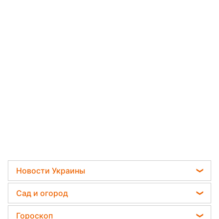
Новости Украины
Политика
Сад и огород
Отключения света
Садовод назвал самое эффективное средство
Гороскоп