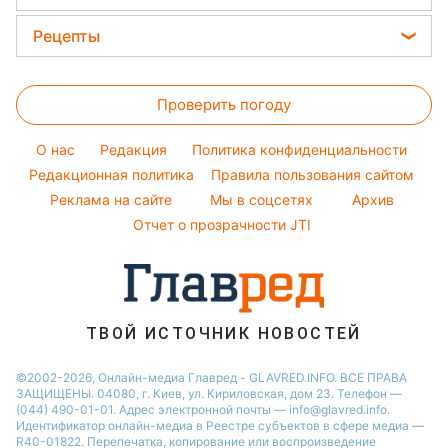
Кейт Миддлтон
Новости моды
Новости Житомира
Головоломки
Алла Пугачева
Рецепты
Советы от Андре Тана
Новости Одессы
Тесты по картинке
Максим Галкин
Закуски
Женские стрижки
Новости Харькова
Оптические иллюзии
Настя Каменских
Проверить погоду
Салаты
Окрашивание волос
Новости Полтавы
Народные приметы
Виталий Козловский
Простые блюда
Красивый маникюр
Новости Сум
O нас
Редакция
Политика конфиденциальности
Все о шоу-бизнесе
Потап
Легкие десерты
Редакционная политика
Правила пользования сайтом
Новости Черкассы
София Ротару
Реклама на сайте
Мы в соцсетях
Архив
Напитки
Новости Ровно
Ольга Сумская
Отчет о прозрачности JTI
Праздничное меню
Филипп Киркоров
ТВОЙ ИСТОЧНИК НОВОСТЕЙ
©2002-2026, Онлайн-медиа Главред - GLAVRED.INFO. ВСЕ ПРАВА
ЗАЩИЩЕНЫ. 04080, г. Киев, ул. Кириловская, дом 23. Телефон —
(044) 490-01-01. Адрес электронной почты — info@glavred.info.
Идентификатор онлайн-медиа в Реестре cубъектов в сфере медиа —
R40-01822.
Перепечатка, копирование или воспроизведение