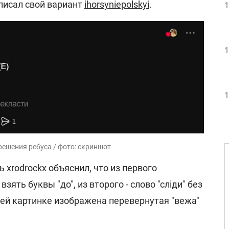
аписал свой вариант
ihorsyniepolskyi
.
1
1
1
решения ребуса / фото: скриншот
ль
xrodrockx
объяснил, что из первого
ять буквы "до", из второго - слово "сліди" без
ьей картинке изображена перевернутая "вежа"