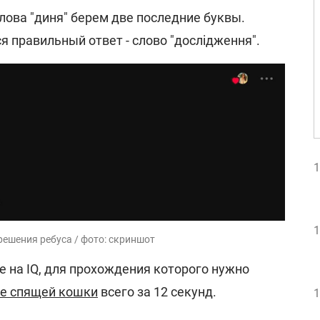
 слова "диня" берем две последние буквы.
я правильный ответ - слово "дослідження".
1
1
решения ребуса / фото: скриншот
те на IQ, для прохождения которого нужно
ке спящей кошки
всего за 12 секунд.
1