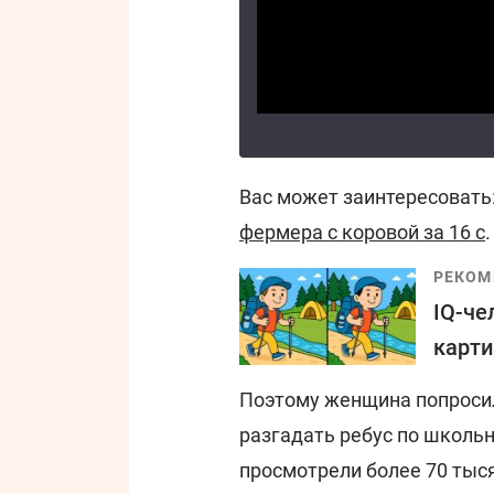
Вас может заинтересовать
фермера с коровой за 16 с
.
РЕКОМ
IQ-че
карти
Поэтому женщина попросил
разгадать ребус по школьн
просмотрели более 70 тыс