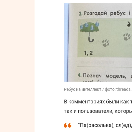
Ребус на интеллект / фото: thread
В комментариях были как т
так и пользователи, которы
"Па(расолька), сл(ед),