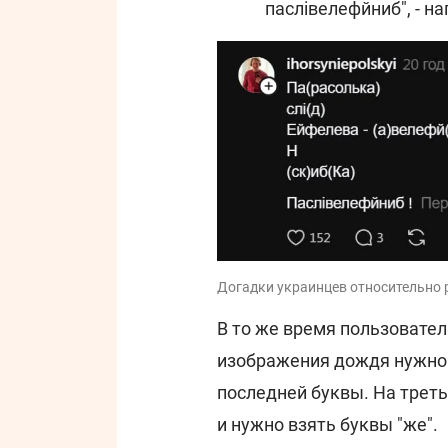
паслівелефйниб", - н
Догадки украинцев относительно 
В то же время пользовате
изображения дождя нужно вз
последней буквы. На трет
и нужно взять буквы "же".