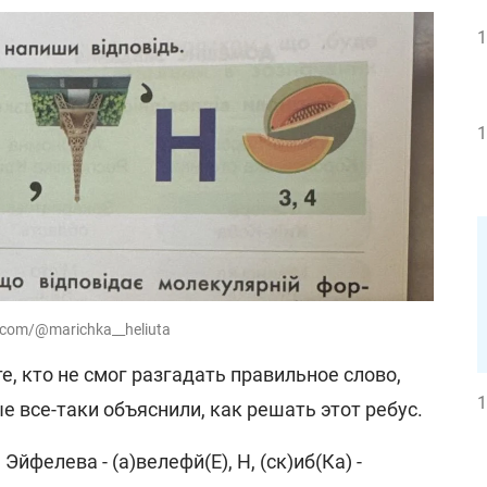
1
1
s.com/@marichka__heliuta
е, кто не смог разгадать правильное слово,
1
е все-таки объяснили, как решать этот ребус.
 Эйфелева - (а)велефй(Е), Н, (ск)иб(Ка) -