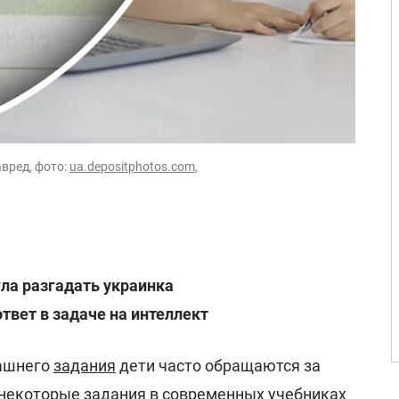
авред, фото:
ua.depositphotos.com
,
гла разгадать украинка
твет в задаче на интеллект
ашнего
задания
дети часто обращаются за
некоторые задания в современных учебниках