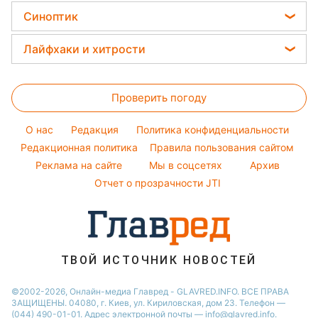
Салаты
Новости Житомира
Головоломки
Красивый маникюр
Синоптик
Виталий Козловский
Простые блюда
Новости Одессы
Тесты по картинке
Модные ошибки
Потап
Прогноз погоды
Легкие десерты
Лайфхаки и хитрости
Новости Харькова
Оптические иллюзии
Новости моды
София Ротару
Магнитные бури
Напитки
Новости Полтавы
Все о сале
Народные приметы
Ольга Сумская
Погода на сегодня
Праздничное меню
Новости Сум
Проверить погоду
Стирка
Все о шоу-бизнесе
Филипп Киркоров
Погода на завтра
Новости Черкассы
Уборка
O нас
Редакция
Политика конфиденциальности
Пылевая буря
Новости Ровно
Комнатные растения
Редакционная политика
Правила пользования сайтом
Реклама на сайте
Мы в соцсетях
Архив
Авто
Отчет о прозрачности JTI
ТВОЙ ИСТОЧНИК НОВОСТЕЙ
©2002-2026, Онлайн-медиа Главред - GLAVRED.INFO. ВСЕ ПРАВА
ЗАЩИЩЕНЫ. 04080, г. Киев, ул. Кириловская, дом 23. Телефон —
(044) 490-01-01. Адрес электронной почты — info@glavred.info.