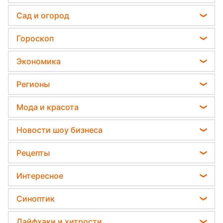
Телеграм новости Украины
Сад и огород
Пенсии в Украине
Садовод назвал самое эффективное средство
Гороскоп
Мобилизация
против сорняков
Гороскоп на завтра
Политика
Экономика
Дачники раскрыли секрет защиты от
Гороскоп Таро
вредителей - нужна 1 вещь
Отключения света
Курс валют
Регионы
Гороскоп на неделю
Какая ошибка при поливе растений может их
Цены на продукты
убить
Новости Ровно
Астролог Влад Росс
Мода и красота
Денежная помощь
Новости Запорожья
Астролог Анжела Перл
Новости моды
Тарифы
Новости шоу бизнеса
Новости Львова
Китайский гороскоп на завтра
Советы от Андре Тана
Елена Зеленская
Новости Днепра
Рецепты
Гороскоп 2026
Женские стрижки
Ани Лорак
Новости Тернополя
Закуски
Окрашивание волос
Интересное
Кейт Миддлтон
Новости Житомира
Салаты
Красивый маникюр
Головоломки
Алла Пугачева
Синоптик
Новости Одессы
Простые блюда
Модные ошибки
Тесты по картинке
Максим Галкин
Новости Харькова
Прогноз погоды
Легкие десерты
Лайфхаки и хитрости