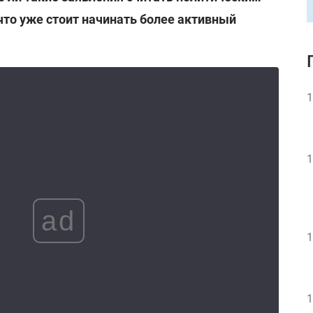
что уже стоит начинать более активный
1
1
ad
1
1