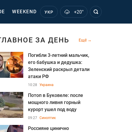
ОЕ
WEEKEND
+20°
УКР
ГЛАВНОЕ ЗА ДЕНЬ
Ещё
Погибли 3-летний мальчик,
его бабушка и дедушка:
Зеленский раскрыл детали
атаки РФ
10:28
Украина
Потоп в Буковеле: после
мощного ливня горный
курорт ушел под воду
09:27
Синоптик
Россияне цинично