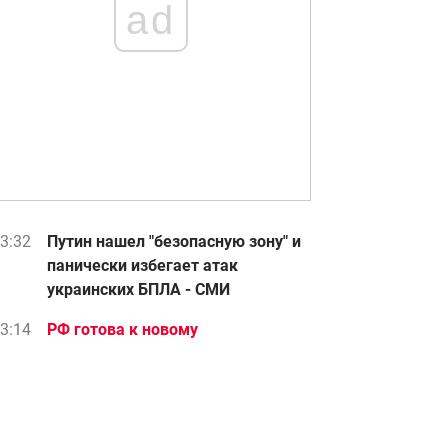
ad
3:32
Путин нашел "безопасную зону" и
панически избегает атак
украинских БПЛА - СМИ
3:14
РФ готова к новому
массированному удару: какие
области могут стать целью атаки
3:10
"Поможет закончить войну":
Зеленский отреагировал на