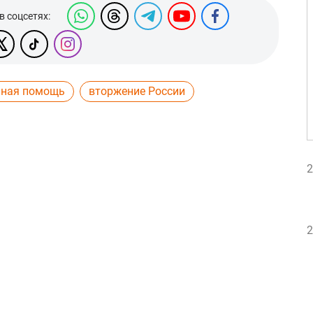
в соцсетях:
нная помощь
вторжение России
2
2
2