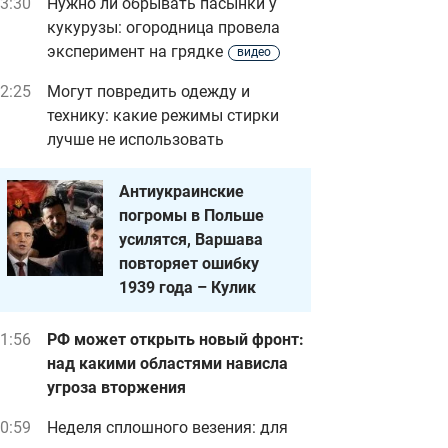
3:30
Нужно ли обрывать пасынки у
кукурузы: огородница провела
эксперимент на грядке
видео
2:25
Могут повредить одежду и
технику: какие режимы стирки
лучше не использовать
Антиукраинские
погромы в Польше
усилятся, Варшава
повторяет ошибку
1939 года – Кулик
1:56
РФ может открыть новый фронт:
над какими областями нависла
угроза вторжения
0:59
Неделя сплошного везения: для