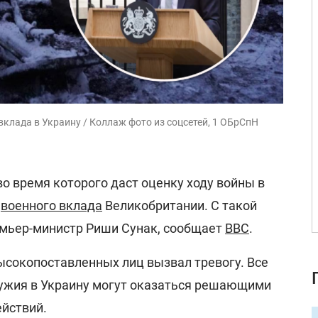
вклада в Украину / Коллаж фото из соцсетей, 1 ОБрСпН
во время которого даст оценку ходу войны в
е
военного вклада
Великобритании. С такой
мьер-министр Риши Сунак, сообщает
BBC
.
ысокопоставленных лиц вызвал тревогу. Все
оружия в Украину могут оказаться решающими
ействий.