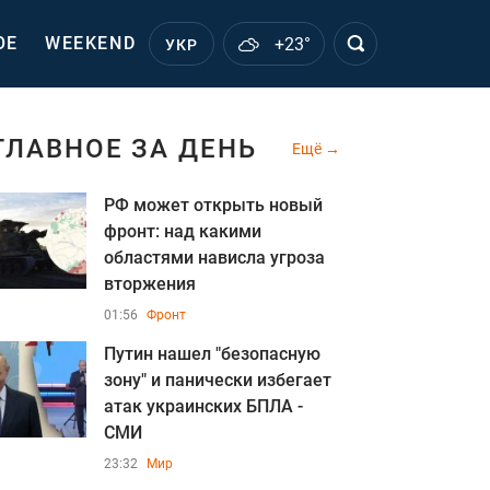
ОЕ
WEEKEND
+23°
УКР
ГЛАВНОЕ ЗА ДЕНЬ
Ещё
РФ может открыть новый
фронт: над какими
областями нависла угроза
вторжения
01:56
Фронт
Путин нашел "безопасную
зону" и панически избегает
атак украинских БПЛА -
СМИ
23:32
Мир