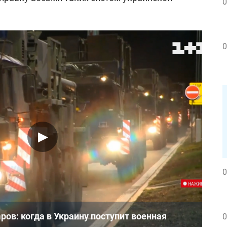
0
0
0
ров: когда в Украину поступит военная
0