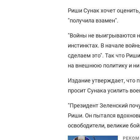
Риши Сунак хочет оценить,
"получила взамен".
"Войны не выигрываются 
инстинктах. В начале войн
сделаем это". Так что Риш
на внешнюю политику и ни н
Издание утверждает, что 
просит Сунака усилить во
"Президент Зеленский почу
Риши. Он пытался вдохнови
освободители, великие бой
РЕКОМ