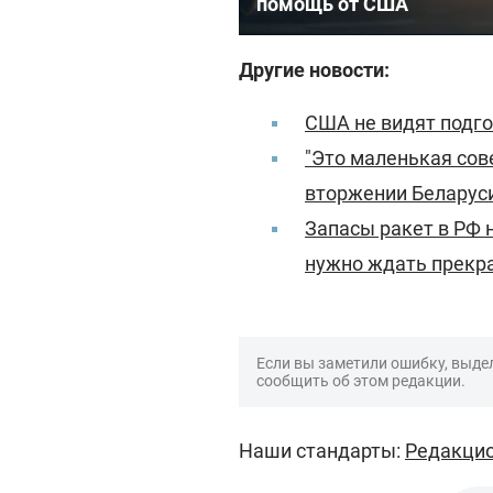
помощь от США
Другие новости:
США не видят подго
"Это маленькая сов
вторжении Беларуси
Запасы ракет в РФ н
нужно ждать прекр
Если вы заметили ошибку, выдел
сообщить об этом редакции.
Наши стандарты:
Редакцио