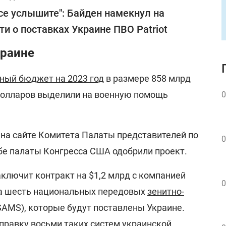
се услышите": Байден намекнул на
ти о поставках Украине ПВО Patriot
краине
ный бюджет на 2023 год
в размере 858 млрд
 долларов выделили на военную помощь
0
 на сайте Комитета Палаты представителей по
0
бе палаты Конгресса США одобрили проект.
лючит контракт на $1,2 млрд с компанией
0
 на шесть национальных передовых
зенитно-
AMS), которые будут поставлены Украине.
правку восьми таких систем украинской