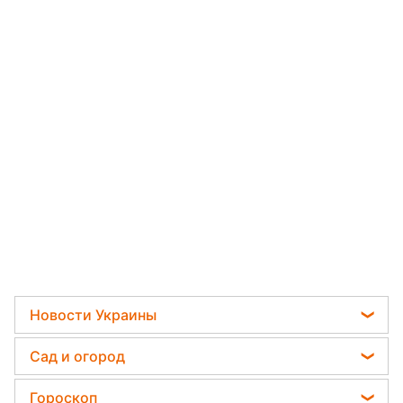
Новости Украины
Телеграм новости Украины
Сад и огород
Пенсии в Украине
Садовод назвал самое эффективное средство
Гороскоп