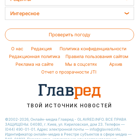
Прогноз погоды
Ольга Сумская
Новости Запорожья
Закуски
Магнитные бури
Интересное
Филипп Киркоров
Новости Львова
Салаты
Погода на сегодня
Головоломки
Елена Зеленская
Новости Днепра
Простые блюда
Проверить погоду
Тесты по картинке
Ани Лорак
Новости Тернополя
Легкие десерты
Оптические иллюзии
Кейт Миддлтон
Новости Житомира
O нас
Редакция
Политика конфиденциальности
Напитки
Народные приметы
Редакционная политика
Алла Пугачева
Правила пользования сайтом
Новости Одессы
Праздничное меню
Реклама на сайте
Мы в соцсетях
Архив
Все о шоу-бизнесе
Максим Галкин
Новости Харькова
Отчет о прозрачности JTI
Настя Каменских
Виталий Козловский
Потап
ТВОЙ ИСТОЧНИК НОВОСТЕЙ
©2002-2026, Онлайн-медиа Главред - GLAVRED.INFO. ВСЕ ПРАВА
ЗАЩИЩЕНЫ. 04080, г. Киев, ул. Кириловская, дом 23. Телефон —
(044) 490-01-01. Адрес электронной почты — info@glavred.info.
Идентификатор онлайн-медиа в Реестре cубъектов в сфере медиа —