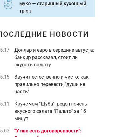
муке — старинный кухонный
трюк
ПОСЛЕДНИЕ НОВОСТИ
5:17
Доллар и евро в середине августа:
банкир рассказал, стоит ли
скупать валюту
5:15
Звучит естественно и чисто: как
правильно перевести "души не
чаять"
5:11
Круче чем "Шуба": рецепт очень
вкусного салата "Пальто" за 15
минут
5:03
"У нас есть договоренности":