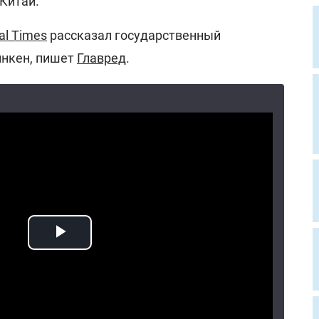
Китай.
al Times
рассказал государственный
инкен, пишет
Главред
.