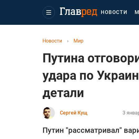
НОВОСТИ
М
Новости
›
Мир
Путина отговор
удара по Украи
детали
Сергей Кущ
3 янва
Путин "рассматривал" вар