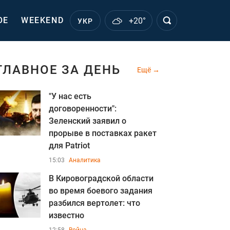
ОЕ
WEEKEND
+20°
УКР
ГЛАВНОЕ ЗА ДЕНЬ
Ещё
"У нас есть
договоренности":
Зеленский заявил о
прорыве в поставках ракет
для Patriot
15:03
Аналитика
В Кировоградской области
во время боевого задания
разбился вертолет: что
известно