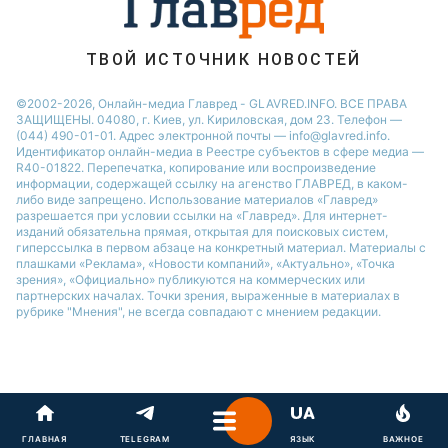
ТВОЙ ИСТОЧНИК НОВОСТЕЙ
©2002-2026, Онлайн-медиа Главред - GLAVRED.INFO. ВСЕ ПРАВА
ЗАЩИЩЕНЫ. 04080, г. Киев, ул. Кириловская, дом 23. Телефон —
(044) 490-01-01. Адрес электронной почты — info@glavred.info.
Идентификатор онлайн-медиа в Реестре cубъектов в сфере медиа —
R40-01822.
Перепечатка, копирование или воспроизведение
информации, содержащей ссылку на агенство ГЛАВРЕД, в каком-
либо виде запрещено. Использование материалов «Главред»
разрешается при условии ссылки на «Главред». Для интернет-
изданий обязательна прямая, открытая для поисковых систем,
гиперссылка в первом абзаце на конкретный материал. Материалы с
плашками «Реклама», «Новости компаний», «Актуально», «Точка
зрения», «Официально» публикуются на коммерческих или
партнерских началах. Точки зрения, выраженные в материалах в
рубрике "Мнения", не всегда совпадают с мнением редакции.
ГЛАВНАЯ
TELEGRAM
ЯЗЫК
ВАЖНОЕ