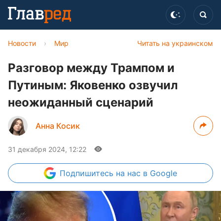
Новости
›
Мир
Читать на украинском
Разговор между Трампом и
Путиным: Яковенко озвучил
неожиданный сценарий
Анна Косик
31 декабря 2024, 12:22
Подпишитесь
на нас в Google