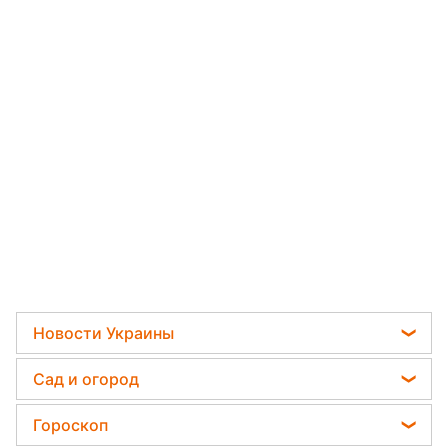
Новости
›
Мир
Читать на украинском
РФ покупает в Иране
баллистические ракеты: в
разведке раскрыли детали