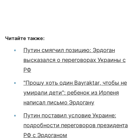
Читайте также:
Путин смягчил позицию: Эрдоган
высказался о переговорах Украины с
РФ
"Прошу хоть один Bayraktar, чтобы не
умирали дети": ребенок из Ирпеня
написал письмо Эрдогану
Путин поставил условие Украине:
подробности переговоров президента
РФ с Эрдоганом