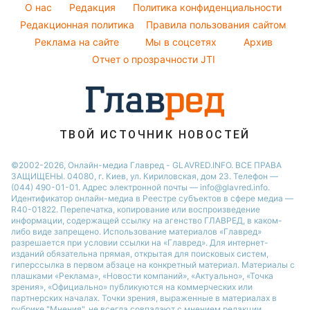
России с Ираном по поставке
вооружений.
Реклама
ad