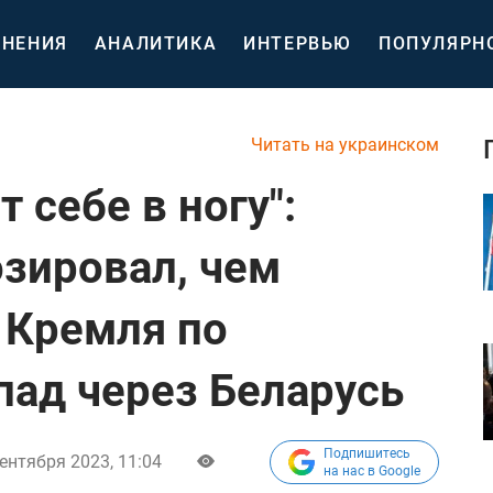
НЕНИЯ
АНАЛИТИКА
ИНТЕРВЬЮ
ПОПУЛЯРН
Читать на украинском
 себе в ногу":
озировал, чем
 Кремля по
пад через Беларусь
Подпишитесь
ентября 2023, 11:04
на нас в Google