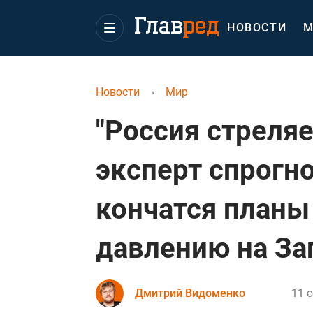
НОВОСТИ
М
Новости
›
Мир
"Россия стреляет
эксперт спрогн
кончатся планы
давлению на За
Дмитрий Видоменко
11 с