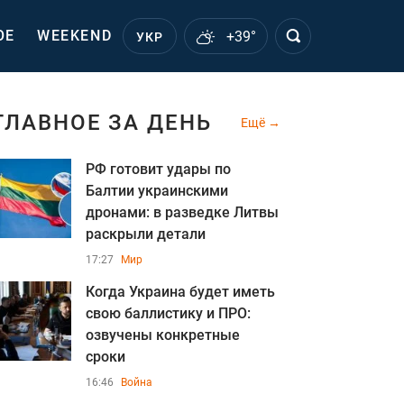
ОЕ
WEEKEND
+39°
УКР
ГЛАВНОЕ ЗА ДЕНЬ
Ещё
РФ готовит удары по
Балтии украинскими
дронами: в разведке Литвы
раскрыли детали
17:27
Мир
Когда Украина будет иметь
свою баллистику и ПРО:
озвучены конкретные
сроки
16:46
Война