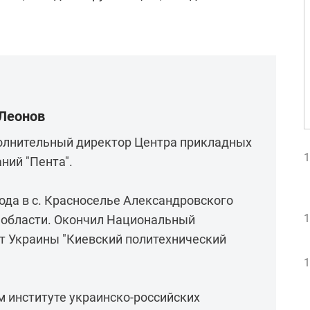
 Леонов
полнительный директор Центра прикладных
1
ний "Пента".
года в с. Красноселье Александровского
1
 области. Окончил Национальный
т Украины "Киевский политехнический
1
 институте украинско-российских