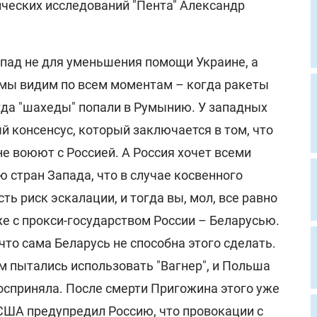
ческих исследований "Пента" Александр
Запад не для уменьшения помощи Украине, а
 мы видим по всем моментам – когда ракеты
гда "шахеды" попали в Румынию. У западных
 консенсус, который заключается в том, что
не воюют с Россией. А Россия хочет всеми
 стран Запада, что в случае косвенного
сть риск эскалации, и тогда вы, мол, все равно
аже с прокси-государством России – Беларусью.
что сама Беларусь не способна этого сделать.
м пытались использовать "Вагнер", и Польша
осприняла. После смерти Пригожина этого уже
п США предупредил Россию, что провокации с