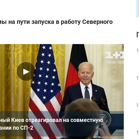
ы на пути запуска в работу Северного
1
1
1
ный Киев отреагировал на совместную
нии по СП-2
1