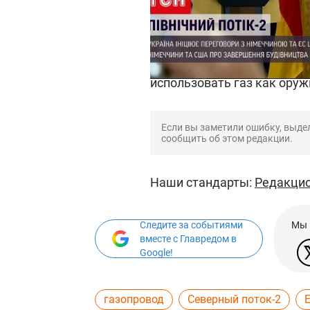
Ранее американский диплом
Соединенные Штаты и Герм
газопровода
Северный пот
использовать газ как оруж
Если вы заметили ошибку, выдел
сообщить об этом редакции.
Наши стандарты:
Редакцио
Следите за событиями
Мы 
вместе с Главредом в
Google!
газопровод
Северный поток-2