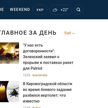
ОЕ
WEEKEND
+22°
УКР
ГЛАВНОЕ ЗА ДЕНЬ
Ещё
"У нас есть
договоренности":
Зеленский заявил о
прорыве в поставках ракет
для Patriot
15:03
Аналитика
В Кировоградской области
во время боевого задания
разбился вертолет: что
известно