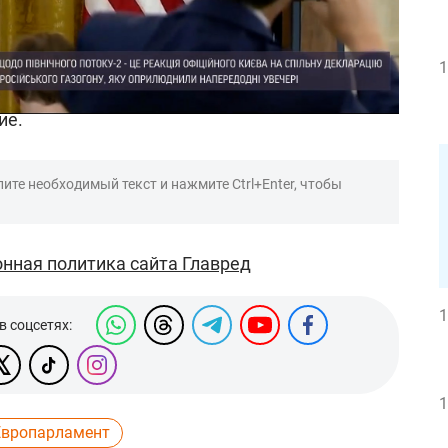
ат Курт Волкер заявил о том, что
ания начнут действовать против российского
1
ок – 2
в том случае, если Россия начнет
ие.
ите необходимый текст и нажмите Ctrl+Enter, чтобы
нная политика сайта Главред
1
в соцсетях:
1
Европарламент