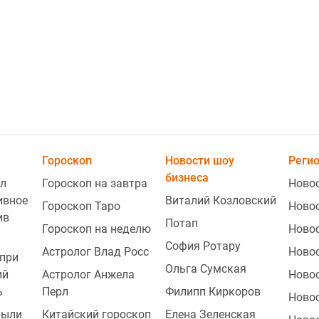
1
Гороскоп
Новости шоу
Реги
бизнеса
л
Гороскоп на завтра
Ново
ивное
Виталий Козловский
Гороскоп Таро
Ново
1
ив
Потап
Гороскоп на неделю
Ново
София Ротару
Астролог Влад Росс
Ново
при
Ольга Сумская
1
ий
Астролог Анжела
Ново
ь
Перл
Филипп Киркоров
Ново
рыли
Китайский гороскоп
Елена Зеленская