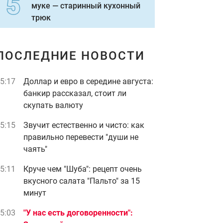
муке — старинный кухонный
трюк
ПОСЛЕДНИЕ НОВОСТИ
5:17
Доллар и евро в середине августа:
банкир рассказал, стоит ли
скупать валюту
5:15
Звучит естественно и чисто: как
правильно перевести "души не
чаять"
5:11
Круче чем "Шуба": рецепт очень
вкусного салата "Пальто" за 15
минут
5:03
"У нас есть договоренности":