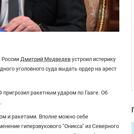
а России
Дмитрий Медведев
устроил истерику
ного уголовного суда выдать ордер на арест
 пригрозил ракетным ударом по Гааге. Об
m
.
огом и ракетами. Вполне можно себе
менение гиперзвукового "Оникса" из Северного