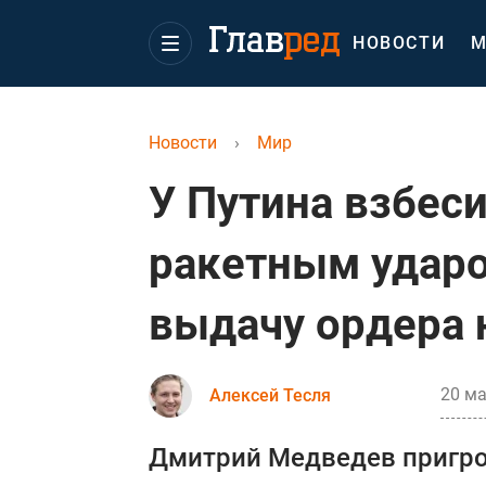
НОВОСТИ
М
Новости
›
Мир
У Путина взбеси
ракетным ударо
выдачу ордера н
20 ма
Алексей Тесля
Дмитрий Медведев пригро