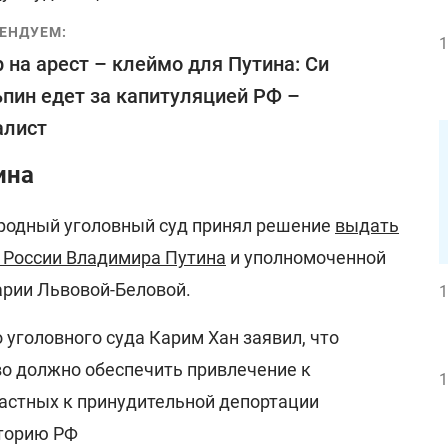
ЕНДУЕМ:
1
 на арест – клеймо для Путина: Си
пин едет за капитуляцией РФ –
алист
ина
родный уголовный суд принял решение
выдать
а России Владимира Путина
и уполномоченной
арии Львовой-Беловой.
1
уголовного суда Карим Хан заявил, что
о должно обеспечить привлечение к
1
частных к принудительной депортации
иторию РФ