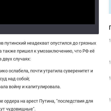
1
ов путинский неадекват опустился до грязных
 а также пришел к умозаключению, что РФ её
 двух случаях:
1
ико ослабела, почти утратила суверенитет и
1
суд над собой;
рала войну и капитулировала.
1
ле ордера на арест Путина, "последствия для
ут чудовищные".