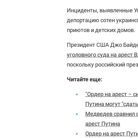
Инциденты, выявленные У
депортацию сотен украинс
приютов и детских домов.
Президент США Джо Байде
уголовного суда на арест
поскольку российский пре
Читайте еще:
"Ордер на арест – с
Путина могут "сдать
Медведев сравнил 
арест Путина
Ордер на арест Пут