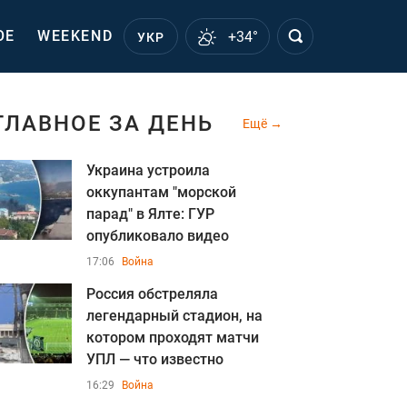
ОЕ
WEEKEND
+34°
УКР
ГЛАВНОЕ ЗА ДЕНЬ
Ещё
Украина устроила
оккупантам "морской
парад" в Ялте: ГУР
опубликовало видео
17:06
Война
Россия обстреляла
легендарный стадион, на
котором проходят матчи
УПЛ — что известно
16:29
Война