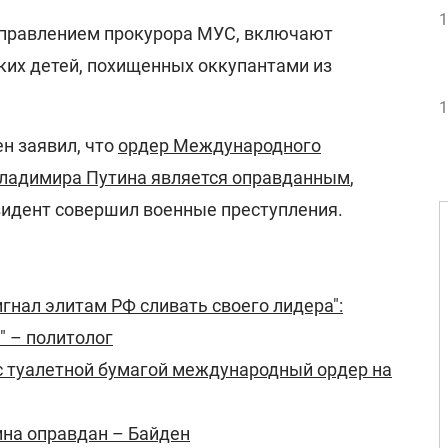
1
правлением прокурора МУС, включают
ких детей, похищенных оккупантами из
1
н заявил, что
ордер Международного
 Владимира Путина является оправданным
,
зидент совершил военные преступления.
игнал элитам РФ сливать своего лидера":
" – политолог
с туалетной бумагой международный ордер на
ина оправдан – Байден