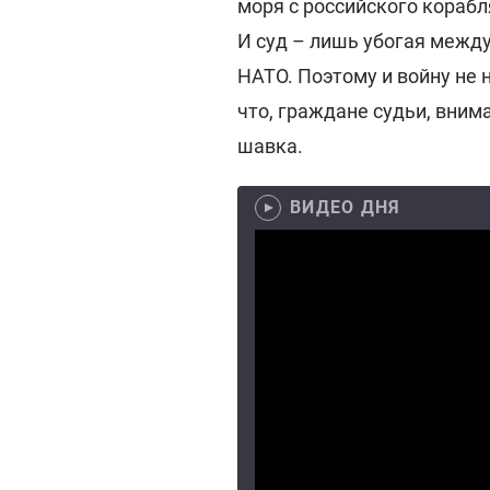
моря с российского корабля
И суд – лишь убогая между
НАТО. Поэтому и войну не н
что, граждане судьи, вним
шавка.
ВИДЕО ДНЯ