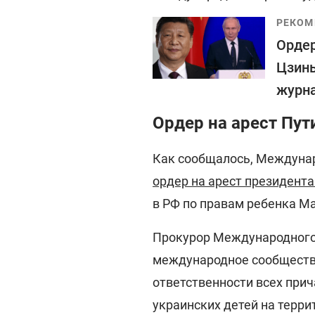
РЕКОМ
Ордер
Цзинь
журн
Ордер на арест Пут
Как сообщалось, Междуна
ордер на арест президент
в РФ по правам ребенка М
Прокурор Международного 
международное сообществ
ответственности всех при
украинских детей на терр