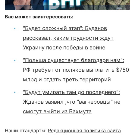
Вас может заинтересовать:
"Будет сложный этап": Буданов
рассказал, какие трудности ждут
Украину после победы в войне
"Польша существует благодаря нам":
РФ требует от поляков выплатить $750
млрд и отдать треть территорий
"Будут умирать там до последнего":
Жданов заявил ,что "вагнеровцы" не
смогут выйти из Бахмута
Наши стандарты:
Редакционная политика сайта