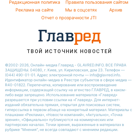
Погода на завтра
Редакционная политика
Правила пользования сайтом
Праздничное меню
Реклама на сайте
Мы в соцсетях
Архив
Пылевая буря
Отчет о прозрачности JTI
ТВОЙ ИСТОЧНИК НОВОСТЕЙ
©2002-2026, Онлайн-медиа Главред - GLAVRED.INFO. ВСЕ ПРАВА
ЗАЩИЩЕНЫ. 04080, г. Киев, ул. Кириловская, дом 23. Телефон —
(044) 490-01-01. Адрес электронной почты — info@glavred.info.
Идентификатор онлайн-медиа в Реестре cубъектов в сфере медиа —
R40-01822.
Перепечатка, копирование или воспроизведение
информации, содержащей ссылку на агенство ГЛАВРЕД, в каком-
либо виде запрещено. Использование материалов «Главред»
разрешается при условии ссылки на «Главред». Для интернет-
изданий обязательна прямая, открытая для поисковых систем,
гиперссылка в первом абзаце на конкретный материал. Материалы с
плашками «Реклама», «Новости компаний», «Актуально», «Точка
зрения», «Официально» публикуются на коммерческих или
партнерских началах. Точки зрения, выраженные в материалах в
рубрике "Мнения", не всегда совпадают с мнением редакции.