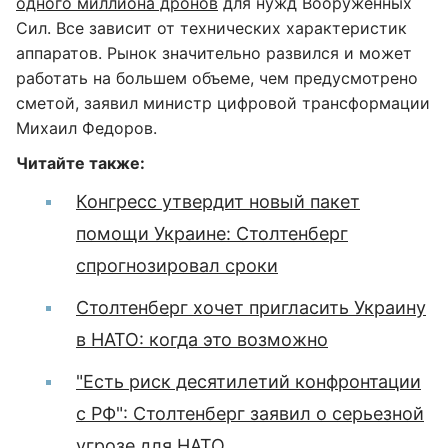
одного миллиона дронов
для нужд Вооруженных
Сил. Все зависит от технических характеристик
аппаратов. Рынок значительно развился и может
работать на большем объеме, чем предусмотрено
сметой, заявил министр цифровой трансформации
Михаил Федоров.
Читайте также:
Конгресс утвердит новый пакет
помощи Украине: Столтенберг
спрогнозировал сроки
Столтенберг хочет пригласить Украину
в НАТО: когда это возможно
"Есть риск десятилетий конфронтации
с РФ": Столтенберг заявил о серьезной
угрозе для НАТО