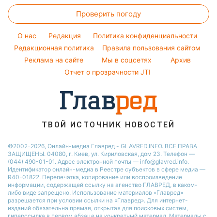
Прогноз погоды
Стирка
Ани Лорак
Тарифы
Праздничное меню
Проверить погоду
Магнитные бури
Комнатные растения
Кейт Миддлтон
Курс валют
Погода на сегодня
Алла Пугачева
O нас
Редакция
Политика конфиденциальности
Погода на завтра
Редакционная политика
Правила пользования сайтом
Максим Галкин
Реклама на сайте
Мы в соцсетях
Архив
Пылевая буря
Настя Каменских
Отчет о прозрачности JTI
ТВОЙ ИСТОЧНИК НОВОСТЕЙ
©2002-2026, Онлайн-медиа Главред - GLAVRED.INFO. ВСЕ ПРАВА
ЗАЩИЩЕНЫ. 04080, г. Киев, ул. Кириловская, дом 23. Телефон —
(044) 490-01-01. Адрес электронной почты — info@glavred.info.
Идентификатор онлайн-медиа в Реестре cубъектов в сфере медиа —
R40-01822.
Перепечатка, копирование или воспроизведение
информации, содержащей ссылку на агенство ГЛАВРЕД, в каком-
либо виде запрещено. Использование материалов «Главред»
разрешается при условии ссылки на «Главред». Для интернет-
изданий обязательна прямая, открытая для поисковых систем,
гиперссылка в первом абзаце на конкретный материал. Материалы с